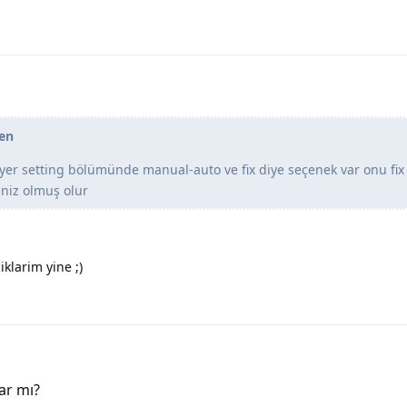
en
er setting bölümünde manual-auto ve fix diye seçenek var onu fix
iniz olmuş olur
klarim yine ;)
ar mı?