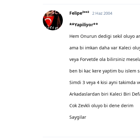
Felipe²°°³
2 Haz 2004
**
Yapiliyor
**
Hem Onurun dedigi sekil oluyo a
ama bi imkan daha var Kaleci ol
veya Forvetde ola bilirsiniz mesel
ben bi kac kere yaptim bu islem sa
Simdi 3 veya 4 kisi ayni takimda 
Arkadaslardan biri Kaleci Biri Defa
Cok Zevkli oluyo bi dene derim
Saygilar