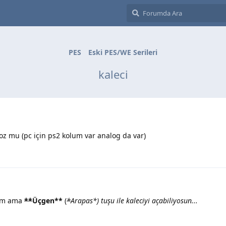
PES
Eski PES/WE Serileri
kaleci
yoz mu (pc için ps2 kolum var analog da var)
rum ama
**
Üçgen
**
(
*
Arapas
*
) tuşu ile kaleciyi açabiliyosun...