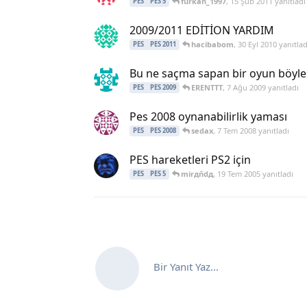
furkan_1997
,
15 Şub 2011
yanıtladı
PES
PES 5
2009/2011 EDİTİON YARDIM
hacibabom
,
30 Eyl 2010
yanıtlad
PES
PES 2011
Bu ne saçma sapan bir oyun böyle
ERENTTT
,
7 Ağu 2009
yanıtladı
PES
PES 2009
Pes 2008 oynanabilirlik yaması
sedax
,
7 Tem 2008
yanıtladı
PES
PES 2008
PES hareketleri PS2 için
mirдňdд
,
19 Tem 2005
yanıtladı
PES
PES 5
Bir Yanıt Yaz...