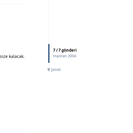
7
/
7
gönderi
Haziran 2004
size kalacak.
Şimdi
Yanıtla