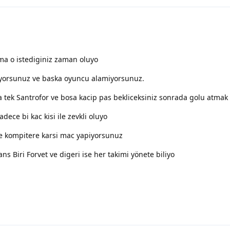
ma o istediginiz zaman oluyo
uyorsunuz ve baska oyuncu alamiyorsunuz.
a tek Santrofor ve bosa kacip pas bekliceksiniz sonrada golu atmak 
dece bi kac kisi ile zevkli oluyo
ve kompitere karsi mac yapiyorsunuz
ns Biri Forvet ve digeri ise her takimi yönete biliyo