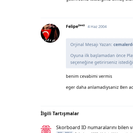
Felipe²°°³
4 Haz 2004
Orjinal Mesajı Yazan:
cemalerd
Oyuna ilk başlamadan önce Play
seçeneğine getirirseniz istediğ
benim cevabimi vermis
eger daha anlamadiysaniz Ben aci
İlgili Tartışmalar
Skorboard ID numaralarını bilen v