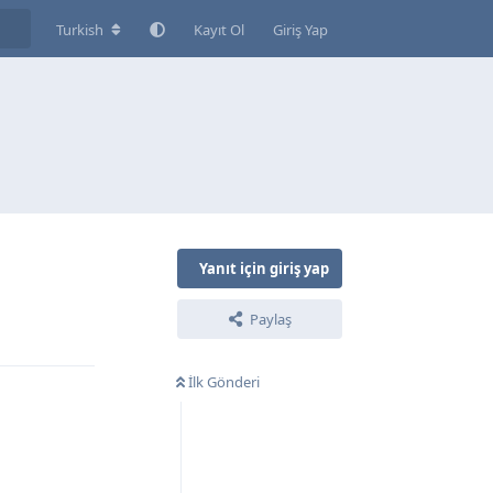
Turkish
Kayıt Ol
Giriş Yap
Yanıt için giriş yap
Paylaş
Yanıtla
İlk Gönderi
Yanıtla