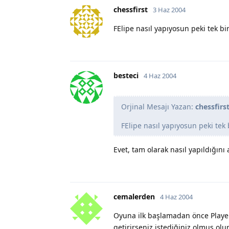
chessfirst
3 Haz 2004
FElipe nasıl yapıyosun peki tek bi
besteci
4 Haz 2004
Orjinal Mesajı Yazan:
chessfirs
FElipe nasıl yapıyosun peki tek
Evet, tam olarak nasıl yapıldığını 
cemalerden
4 Haz 2004
Oyuna ilk başlamadan önce Player
getirirseniz istediğiniz olmuş olu