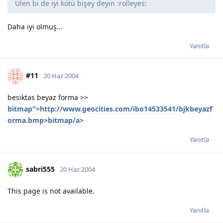
Ulen bi de iyi kötü bişey deyin :rolleyes:
Daha iyi olmuş...
Yanıtla
#11
20 Haz 2004
besiktas beyaz forma >>
bitmap">http://www.geocities.com/ibo14533541/bjkbeyazf
orma.bmp>bitmap/a>
Yanıtla
sabri555
20 Haz 2004
This page is not available.
Yanıtla