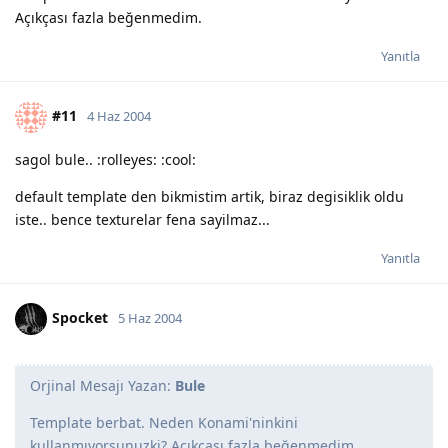
Açıkçası fazla beğenmedim.
Yanıtla
#11
4 Haz 2004
sagol bule.. :rolleyes: :cool:
default template den bikmistim artik, biraz degisiklik oldu
iste.. bence texturelar fena sayilmaz...
Yanıtla
Spocket
5 Haz 2004
Orjinal Mesajı Yazan:
Bule
Template berbat. Neden Konami'ninkini
kullanmıyorsunuzki? Açıkçası fazla beğenmedim.