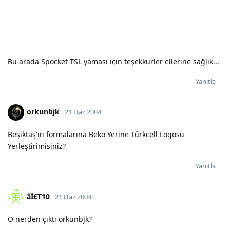
Bu arada Spocket TSL yaması için teşekkürler ellerine sağlık...
Yanıtla
orkunbjk
21 Haz 2004
Beşiktaş'ın formalarına Beko Yerine Türkcell Logosu
Yerleştirimisiniz?
Yanıtla
âİ£T10
21 Haz 2004
O nerden çıktı orkunbjk?