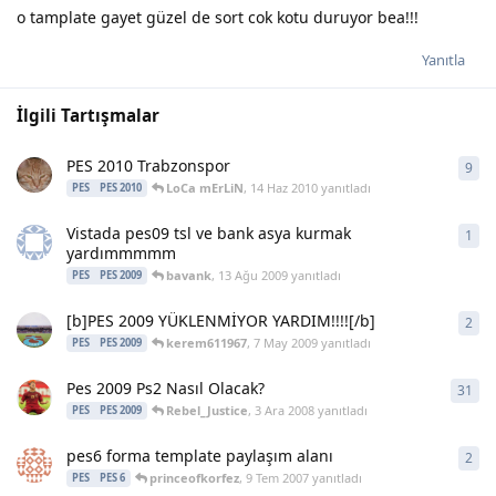
o tamplate gayet güzel de sort cok kotu duruyor bea!!!
Yanıtla
İlgili Tartışmalar
PES 2010 Trabzonspor
9
9
ya
LoCa mErLiN
,
14 Haz 2010
yanıtladı
PES
PES 2010
Vistada pes09 tsl ve bank asya kurmak
1
1
ya
yardımmmmm
bavank
,
13 Ağu 2009
yanıtladı
PES
PES 2009
[b]PES 2009 YÜKLENMİYOR YARDIM!!!![/b]
2
2
ya
kerem611967
,
7 May 2009
yanıtladı
PES
PES 2009
Pes 2009 Ps2 Nasıl Olacak?
31
31
y
Rebel_Justice
,
3 Ara 2008
yanıtladı
PES
PES 2009
pes6 forma template paylaşım alanı
2
2
ya
princeofkorfez
,
9 Tem 2007
yanıtladı
PES
PES 6