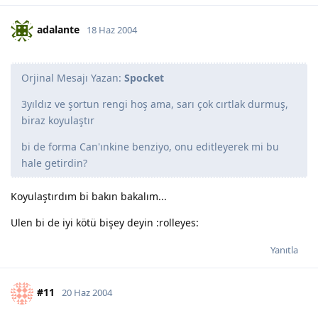
adalante
18 Haz 2004
Orjinal Mesajı Yazan:
Spocket
3yıldız ve şortun rengi hoş ama, sarı çok cırtlak durmuş,
biraz koyulaştır
bi de forma Can'ınkine benziyo, onu editleyerek mi bu
hale getirdin?
Koyulaştırdım bi bakın bakalım...
Ulen bi de iyi kötü bişey deyin :rolleyes:
Yanıtla
#11
20 Haz 2004