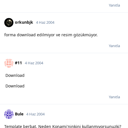
Yanıtla
orkunbjk
4 Haz 2004
forma download edilmiyor ve resim gözükmüyor.
Yanıtla
#11
4 Haz 2004
Download
Download
Yanıtla
Bule
4 Haz 2004
Template berbat. Neden Konami'ninkini kullanmıyorsunuzki?