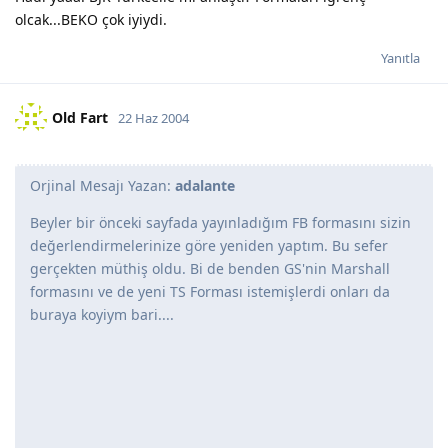
olcak...BEKO çok iyiydi.
Yanıtla
Old Fart
22 Haz 2004
Orjinal Mesajı Yazan:
adalante
Beyler bir önceki sayfada yayınladığım FB formasını sizin
değerlendirmelerinize göre yeniden yaptım. Bu sefer
gerçekten müthiş oldu. Bi de benden GS'nin Marshall
formasını ve de yeni TS Forması istemişlerdi onları da
buraya koyiym bari....