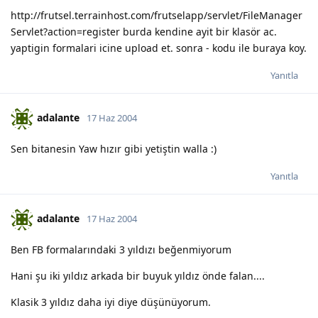
http://frutsel.terrainhost.com/frutselapp/servlet/FileManager
Servlet?action=register burda kendine ayit bir klasör ac.
yaptigin formalari icine upload et. sonra - kodu ile buraya koy.
Yanıtla
adalante
17 Haz 2004
Sen bitanesin Yaw hızır gibi yetiştin walla :)
Yanıtla
adalante
17 Haz 2004
Ben FB formalarındaki 3 yıldızı beğenmiyorum
Hani şu iki yıldız arkada bir buyuk yıldız önde falan....
Klasik 3 yıldız daha iyi diye düşünüyorum.