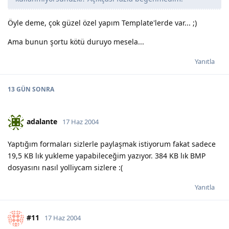
Öyle deme, çok güzel özel yapım Template'lerde var... ;)
Ama bunun şortu kötü duruyo mesela...
Yanıtla
13 GÜN
SONRA
adalante
17 Haz 2004
Yaptığım formaları sizlerle paylaşmak istiyorum fakat sadece
19,5 KB lık yukleme yapabileceğim yazıyor. 384 KB lık BMP
dosyasını nasıl yolliycam sizlere :(
Yanıtla
#11
17 Haz 2004