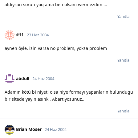
aldıysan sorun yoq ama ben olsam wermezdim ...
Yanıtla
#11
23 Haz 2004
aynen öyle. izin varsa no problem, yoksa problem
Yanıtla
abdull
24 Haz 2004
Adamın kötü bi niyeti olsa niye formayı yapanların bulundugu
bir sitede yayınlasınki. Abartıyosunuz...
Yanıtla
Brian Moser
24 Haz 2004