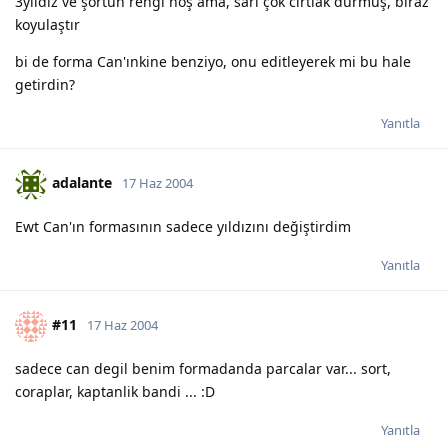
3yıldız ve şortun rengi hoş ama, sarı çok cırtlak durmuş, biraz
koyulaştır
bi de forma Can'ınkine benziyo, onu editleyerek mi bu hale
getirdin?
Yanıtla
adalante
17 Haz 2004
Ewt Can'ın formasının sadece yıldızını değiştirdim
Yanıtla
#11
17 Haz 2004
sadece can degil benim formadanda parcalar var... sort,
coraplar, kaptanlik bandi ... :D
Yanıtla