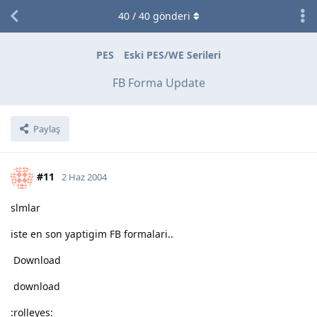
40
/
40
gönderi
PES
Eski PES/WE Serileri
FB Forma Update
Paylaş
#11
2 Haz 2004
slmlar
iste en son yaptigim FB formalari..
Download
download
:rolleyes: