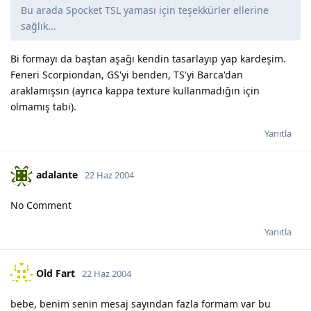
Bu arada Spocket TSL yaması için teşekkürler ellerine
sağlık...
Bi formayı da baştan aşağı kendin tasarlayıp yap kardeşim.
Feneri Scorpiondan, GS'yi benden, TS'yi Barca'dan
araklamışsın (ayrıca kappa texture kullanmadığın için
olmamış tabi).
Yanıtla
adalante
22 Haz 2004
No Comment
Yanıtla
Old Fart
22 Haz 2004
bebe, benim senin mesaj sayından fazla formam var bu