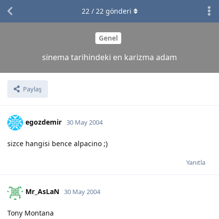
22
/
22
gönderi
Genel
sinema tarihindeki en karizma adam
Paylaş
egozdemir
30 May 2004
sizce hangisi bence alpacino ;)
Yanıtla
Mr_AsLaN
30 May 2004
Tony Montana