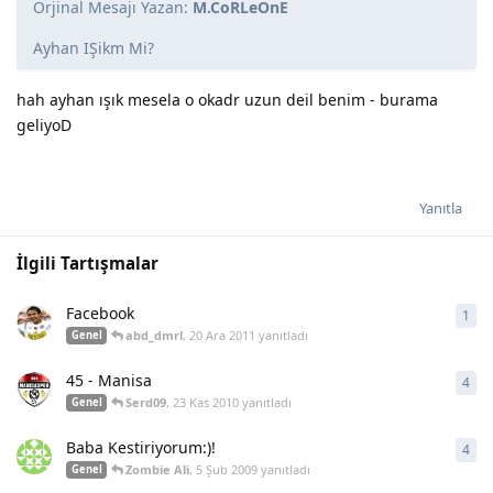
Orjinal Mesajı Yazan:
M.CoRLeOnE
Ayhan IŞikm Mi?
hah ayhan ışık mesela o okadr uzun deil benim - burama
geliyoD
Yanıtla
İlgili Tartışmalar
Facebook
1
1
ya
abd_dmrl
,
20 Ara 2011
yanıtladı
Genel
45 - Manisa
4
4
ya
Serd09
,
23 Kas 2010
yanıtladı
Genel
Baba Kestiriyorum:)!
4
4
ya
Zombie Ali
,
5 Şub 2009
yanıtladı
Genel