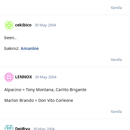
Yanıtla
cekibico
30 May 2004
been..
bakınız:
Amanbie
Yanıtla
LENNOX
30 May 2004
Alpacino = Tony Montana, Carlito Brigante
Marlon Brando = Don Vito Corleone
Yanıtla
Dej@vu
30 May 2004