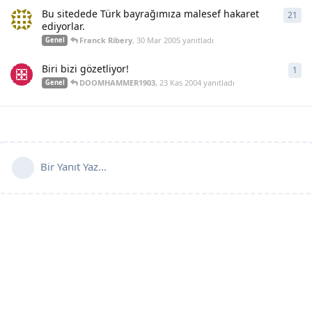
Bu sitedede Türk bayrağımıza malesef hakaret
21
21
y
ediyorlar.
Franck Ribery
,
30 Mar 2005
yanıtladı
Genel
Biri bizi gözetliyor!
1
1
ya
DOOMHAMMER1903
,
23 Kas 2004
yanıtladı
Genel
Bir Yanıt Yaz...