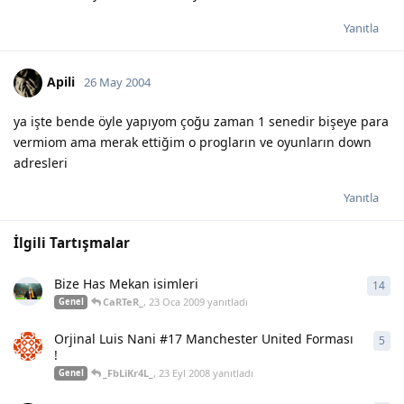
Yanıtla
Apili
26 May 2004
ya işte bende öyle yapıyom çoğu zaman 1 senedir bişeye para
vermiom ama merak ettiğim o progların ve oyunların down
adresleri
Yanıtla
İlgili Tartışmalar
Bize Has Mekan isimleri
14
14
y
CaRTeR_
,
23 Oca 2009
yanıtladı
Genel
Orjinal Luis Nani #17 Manchester United Forması
5
5
ya
!
_FbLiKr4L_
,
23 Eyl 2008
yanıtladı
Genel