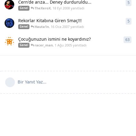
Cern'de arıza... Deney durduruldu...
5
5
ya
TheXeroX
,
18 Eyl 2008
yanıtladı
Genel
Rekorlar Kitabına Giren Smaç!!!
5
5
ya
Hauta1n
,
16 Oca 2007
yanıtladı
Genel
Çocuğunuzun ismini ne koyardınız?
63
63
y
racer_man
,
1 Ağu 2005
yanıtladı
Genel
Bir Yanıt Yaz...