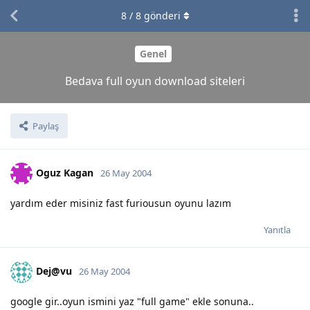
8
/
8
gönderi
Genel
Bedava full oyun download siteleri
Paylaş
Oguz Kagan
26 May 2004
yardım eder misiniz fast furiousun oyunu lazım
Yanıtla
Dej@vu
26 May 2004
google gir..oyun ismini yaz "full game" ekle sonuna..