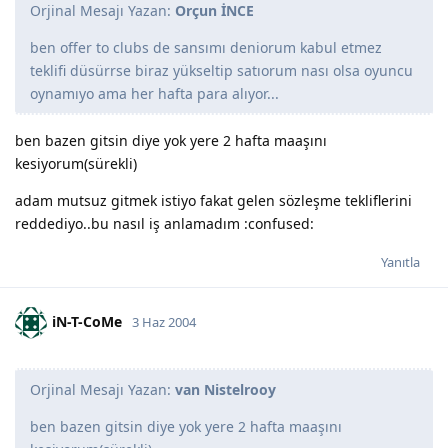
Orjinal Mesajı Yazan:
Orçun İNCE
ben offer to clubs de sansımı deniorum kabul etmez
teklifi düsürrse biraz yükseltip satıorum nası olsa oyuncu
oynamıyo ama her hafta para alıyor...
ben bazen gitsin diye yok yere 2 hafta maaşını
kesiyorum(sürekli)
adam mutsuz gitmek istiyo fakat gelen sözleşme tekliflerini
reddediyo..bu nasıl iş anlamadım :confused:
Yanıtla
iN-T-CoMe
3 Haz 2004
Orjinal Mesajı Yazan:
van Nistelrooy
ben bazen gitsin diye yok yere 2 hafta maaşını