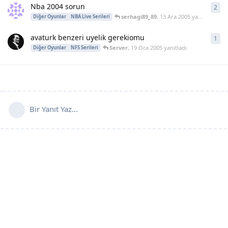
Nba 2004 sorun
2
2
ya
serhagi89_89
,
13 Ara 2005
yanıtladı
Diğer Oyunlar
NBA Live Serileri
avaturk benzeri uyelik gerekiomu
1
1
ya
Server
,
19 Oca 2005
yanıtladı
Diğer Oyunlar
NFS Serileri
Bir Yanıt Yaz...