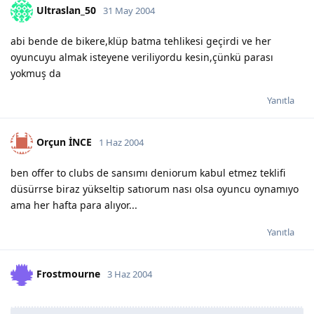
Ultraslan_50
31 May 2004
abi bende de bikere,klüp batma tehlikesi geçirdi ve her
oyuncuyu almak isteyene veriliyordu kesin,çünkü parası
yokmuş da
Yanıtla
Orçun İNCE
1 Haz 2004
ben offer to clubs de sansımı deniorum kabul etmez teklifi
düsürrse biraz yükseltip satıorum nası olsa oyuncu oynamıyo
ama her hafta para alıyor...
Yanıtla
Frostmourne
3 Haz 2004