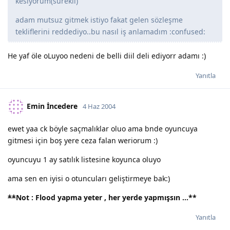
kesiyorum(sürekli)
adam mutsuz gitmek istiyo fakat gelen sözleşme
tekliflerini reddediyo..bu nasıl iş anlamadım :confused:
He yaf öle oLuyoo nedeni de belli diil deli ediyorr adamı :)
Yanıtla
Emin İncedere
4 Haz 2004
ewet yaa ck böyle saçmalıklar oluo ama bnde oyuncuya
gitmesi için boş yere ceza falan weriorum :)
oyuncuyu 1 ay satılık listesine koyunca oluyo
ama sen en iyisi o otuncuları geliştirmeye bak:)
**
Not : Flood yapma yeter , her yerde yapmışsın ...
**
Yanıtla