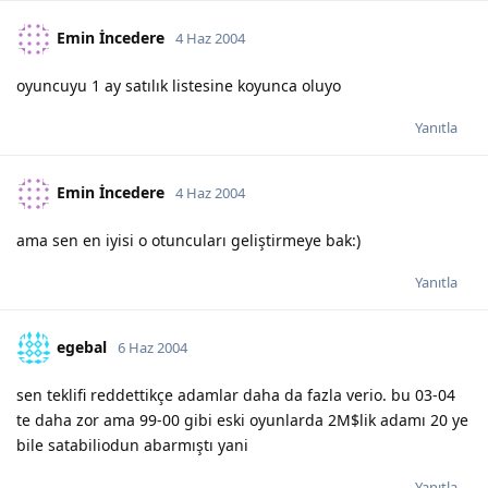
Emin İncedere
4 Haz 2004
oyuncuyu 1 ay satılık listesine koyunca oluyo
Yanıtla
Emin İncedere
4 Haz 2004
ama sen en iyisi o otuncuları geliştirmeye bak:)
Yanıtla
egebal
6 Haz 2004
sen teklifi reddettikçe adamlar daha da fazla verio. bu 03-04
te daha zor ama 99-00 gibi eski oyunlarda 2M$lik adamı 20 ye
bile satabiliodun abarmıştı yani
Yanıtla