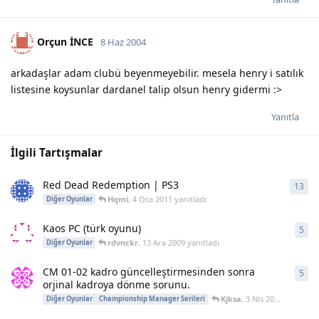
Orçun İNCE
8 Haz 2004
arkadaşlar adam clubü beyenmeyebilir. mesela henry i satılık
listesine koysunlar dardanel talip olsun henry gidermi :>
Yanıtla
İlgili Tartışmalar
Red Dead Redemption | PS3
13
13
y
Hqmi
,
4 Oca 2011
yanıtladı
Diğer Oyunlar
Kaos PC (türk oyunu)
5
5
ya
rdvnckr
,
13 Ara 2009
yanıtladı
Diğer Oyunlar
CM 01-02 kadro güncelleştirmesinden sonra
5
5
ya
orjinal kadroya dönme sorunu.
Kjksa
,
3 Nis 2009
yanıtladı
Diğer Oyunlar
Championship Manager Serileri