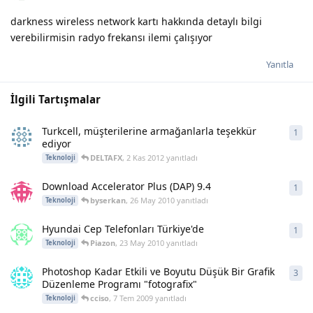
darkness wireless network kartı hakkında detaylı bilgi
verebilirmisin radyo frekansı ilemi çalışıyor
Yanıtla
İlgili Tartışmalar
Turkcell, müşterilerine armağanlarla teşekkür
1
1
ya
ediyor
DELTAFX
,
2 Kas 2012
yanıtladı
Teknoloji
Download Accelerator Plus (DAP) 9.4
1
1
ya
byserkan
,
26 May 2010
yanıtladı
Teknoloji
Hyundai Cep Telefonları Türkiye'de
1
1
ya
Piazon
,
23 May 2010
yanıtladı
Teknoloji
Photoshop Kadar Etkili ve Boyutu Düşük Bir Grafik
3
3
ya
Düzenleme Programı "fotografix"
cciso
,
7 Tem 2009
yanıtladı
Teknoloji