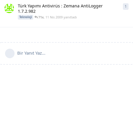
Türk Yapımı Antivirüs : Zemana AntiLogger
1
1
ya
1.7.2.982
71x
,
11 Nis 2009
yanıtladı
Teknoloji
Bir Yanıt Yaz...