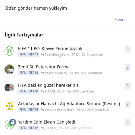
lütfen gönder hemen yükleyim
Yanıtla
İlgili Tartışmalar
FİFA 11 PC- Klavye Yerine Joystik
3
3
ya
PvanHooijdonk
,
27 Eki 2010
yanıtladı
FIFA
FIFA 11
Zenit St. Petersbur Forma
2
2
ya
david bentley
,
30 Haz 2008
yanıtladı
FIFA
FIFA 08
FIFA daki en güzel hareketiniz
9
9
ya
FIFACI_09
,
27 Nis 2008
yanıtladı
FIFA
FIFA 08
Arkadaşlar Hamachi Ağ Adaptörü Sorunu (Resimli)
2
2
ya
erhanerhanerhan
,
20 Ara 2007
yanıtladı
FIFA
FIFA 08
Yardım Edin!Ekran Genişledi
4
4
ya
_TaYFo_
,
26 Oca 2007
yanıtladı
FIFA
FIFA 07