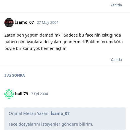
Yanıtla
İsamo_07
27 May 2004
Zaten ben yaptım demedimki. Sadece bu face'nin cıktıgında
haberi olmayanlara dosyaları göndermek.Baktım forumda'da
böyle bir konu yok hemen açtım.
Yanıtla
3 AY
SONRA
balli79
7 Eyl 2004
Orjinal Mesajı Yazan:
İsamo_07
Face dosyalarını isteyenler göndere bilirim.