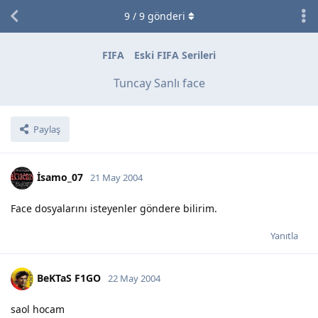
9
/
9
gönderi
FIFA
Eski FIFA Serileri
Tuncay Sanlı face
Paylaş
İsamo_07
21 May 2004
Face dosyalarını isteyenler göndere bilirim.
Yanıtla
BeKTaS F1GO
22 May 2004
saol hocam