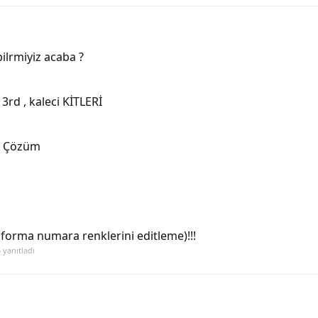
ilrmiyiz acaba ?
rd , kaleci KİTLERİ
na Çözüm
forma numara renklerini editleme)!!!
5
yanıtladı