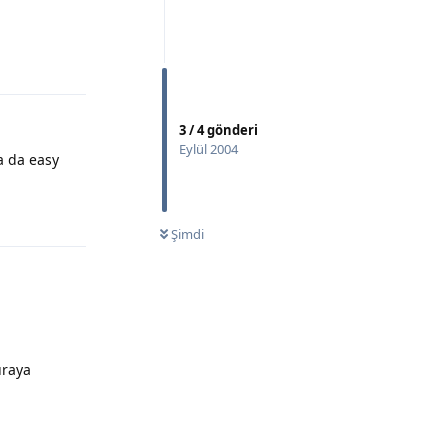
Yanıtla
3
/
4
gönderi
Eylül 2004
a da easy
Yanıtla
Şimdi
uraya
Yanıtla