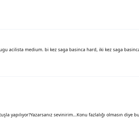
ugu acilista medium. bi kez saga basinca hard, iki kez saga basinc
şla yapılıyor?Yazarsanız sevinirim...Konu fazlalığı olmasın diye b