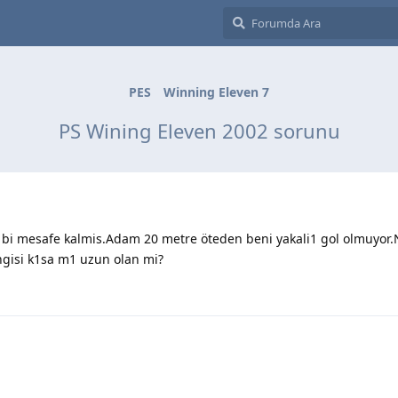
PES
Winning Eleven 7
PS Wining Eleven 2002 sorunu
z bi mesafe kalmis.Adam 20 metre öteden beni yakali1 gol olmuy
ngisi k1sa m1 uzun olan mi?