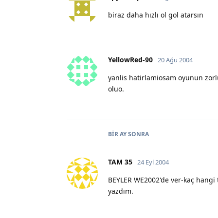
biraz daha hızlı ol gol atarsın
YellowRed-90
20 Ağu 2004
yanlis hatirlamiosam oyunun zorl
oluo.
BIR AY
SONRA
TAM 35
24 Eyl 2004
BEYLER WE2002'de ver-kaç hangi tu
yazdım.