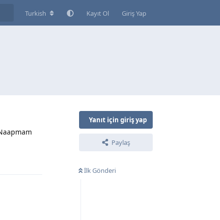
Turkish
Kayıt Ol
Giriş Yap
Yanıt için giriş yap
or.Naapmam
Paylaş
Yanıtla
İlk Gönderi