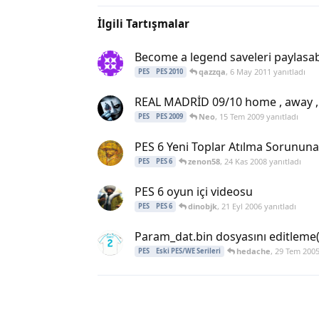
İlgili Tartışmalar
Become a legend saveleri paylasab
qazzqa
,
6 May 2011
yanıtladı
PES
PES 2010
REAL MADRİD 09/10 home , away , 3
Neo
,
15 Tem 2009
yanıtladı
PES
PES 2009
PES 6 Yeni Toplar Atılma Sorunu
zenon58
,
24 Kas 2008
yanıtladı
PES
PES 6
PES 6 oyun içi videosu
dinobjk
,
21 Eyl 2006
yanıtladı
PES
PES 6
Param_dat.bin dosyasını editleme(
hedache
,
29 Tem 200
PES
Eski PES/WE Serileri