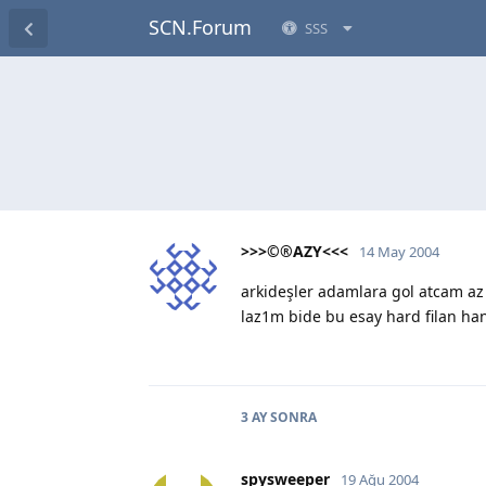
SCN.Forum
SSS
>>>©®AZY<<<
14 May 2004
arkideşler adamlara gol atcam a
laz1m bide bu esay hard filan ha
3 AY
SONRA
spysweeper
19 Ağu 2004