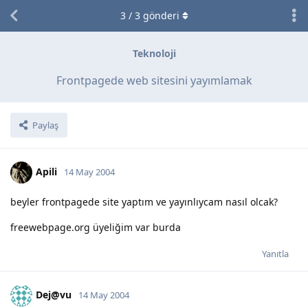
3
/
3
gönderi
Teknoloji
Frontpagede web sitesini yayımlamak
Paylaş
Apili
14 May 2004
beyler frontpagede site yaptım ve yayınlıycam nasıl olcak?
freewebpage.org üyeliğim var burda
Yanıtla
Dej@vu
14 May 2004