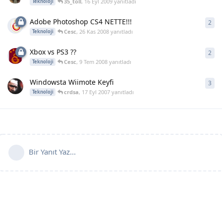
35_toll
,
16 Eyl 2009
yanıtladı
Teknoloji
Adobe Photoshop CS4 NETTE!!!
2
2
ya
Cesc
,
26 Kas 2008
yanıtladı
Teknoloji
Xbox vs PS3 ??
2
2
ya
Cesc
,
9 Tem 2008
yanıtladı
Teknoloji
Windowsta Wiimote Keyfi
3
3
ya
crdsa
,
17 Eyl 2007
yanıtladı
Teknoloji
Bir Yanıt Yaz...