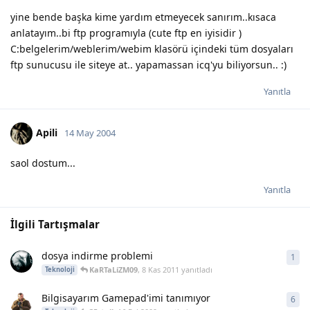
yine bende başka kime yardım etmeyecek sanırım..kısaca
anlatayım..bi ftp programıyla (cute ftp en iyisidir )
C:belgelerim/weblerim/webim klasörü içindeki tüm dosyaları
ftp sunucusu ile siteye at.. yapamassan icq'yu biliyorsun.. :)
Yanıtla
Apili
14 May 2004
saol dostum...
Yanıtla
İlgili Tartışmalar
dosya indirme problemi
1
1
ya
KaRTaLiZM09
,
8 Kas 2011
yanıtladı
Teknoloji
Bilgisayarım Gamepad'imi tanımıyor
6
6
ya