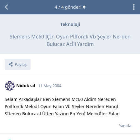
4
/
4
gönderi
Teknoloji
Sİemens Mc60 İÇİn Oyun Plİfonİk Vb Şeyler Nerden
Bulucaz Acİll Yardim
Paylaş
Nidokral
11 May 2004
Selam ArkadaŞlar Ben Sİemens Mc60 Aldim Nereden
Polİfonİk Melodİ Oyun Falan Vb Şeyler Nereden Hangİ
Sİteden Bulucaz LÜtfen Yazinn En Yenİ Melodİler Falan
Yanıtla