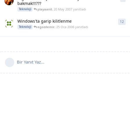
bakmak!!!???
playaanil
,
20 May 2007
yanıtladı
Teknoloji
Windows'ta garip kilitlenme
12
12
y
egozdemir
,
25 Oca 2006
yanıtladı
Teknoloji
Bir Yanıt Yaz...