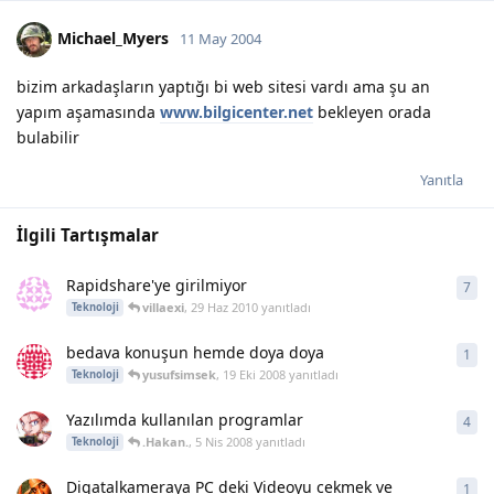
Michael_Myers
11 May 2004
bizim arkadaşların yaptığı bi web sitesi vardı ama şu an
yapım aşamasında
www.bilgicenter.net
bekleyen orada
bulabilir
Yanıtla
İlgili Tartışmalar
Rapidshare'ye girilmiyor
7
7
ya
villaexi
,
29 Haz 2010
yanıtladı
Teknoloji
bedava konuşun hemde doya doya
1
1
ya
yusufsimsek
,
19 Eki 2008
yanıtladı
Teknoloji
Yazılımda kullanılan programlar
4
4
ya
.Hakan.
,
5 Nis 2008
yanıtladı
Teknoloji
Digatalkameraya PC deki Videoyu cekmek ve
1
1
ya