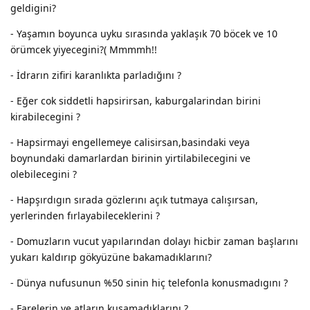
geldigini?
- Yaşamın boyunca uyku sırasında yaklaşık 70 böcek ve 10
örümcek yiyecegini?( Mmmmh!!
- İdrarın zifiri karanlıkta parladığını ?
- Eğer cok siddetli hapsirirsan, kaburgalarindan birini
kirabilecegini ?
- Hapsirmayi engellemeye calisirsan,basindaki veya
boynundaki damarlardan birinin yirtilabilecegini ve
olebilecegini ?
- Hapşırdıgın sırada gözlerını açık tutmaya calışırsan,
yerlerinden fırlayabileceklerini ?
- Domuzların vucut yapılarından dolayı hicbir zaman başlarını
yukarı kaldırıp gökyüzüne bakamadıklarını?
- Dünya nufusunun %50 sinin hiç telefonla konusmadıgını ?
- Farelerin ve atların kusamadıklarını ?