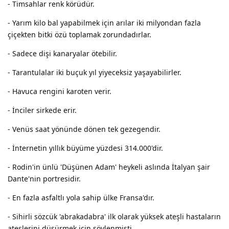
- Timsahlar renk körüdür.
- Yarım kilo bal yapabilmek için arılar iki milyondan fazla
çiçekten bitki özü toplamak zorundadırlar.
- Sadece dişi kanaryalar ötebilir.
- Tarantulalar iki buçuk yıl yiyeceksiz yaşayabilirler.
- Havuca rengini karoten verir.
- İnciler sirkede erir.
- Venüs saat yönünde dönen tek gezegendir.
- İnternetin yıllık büyüme yüzdesi 314.000'dir.
- Rodin'in ünlü 'Düşünen Adam' heykeli aslında İtalyan şair
Dante'nin portresidir.
- En fazla asfaltlı yola sahip ülke Fransa'dır.
- Sihirli sözcük 'abrakadabra' ilk olarak yüksek ateşli hastaların
ateşlerini düşürmek için söylenmişti.