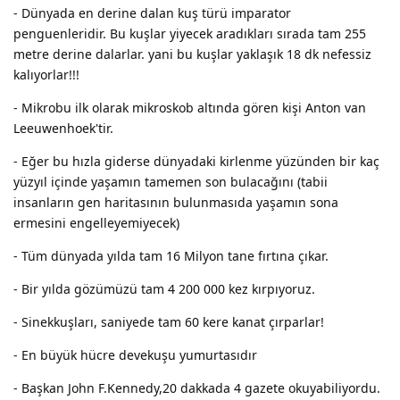
- Dünyada en derine dalan kuş türü imparator
penguenleridir. Bu kuşlar yiyecek aradıkları sırada tam 255
metre derine dalarlar. yani bu kuşlar yaklaşık 18 dk nefessiz
kalıyorlar!!!
- Mikrobu ilk olarak mikroskob altında gören kişi Anton van
Leeuwenhoek'tir.
- Eğer bu hızla giderse dünyadaki kirlenme yüzünden bir kaç
yüzyıl içinde yaşamın tamemen son bulacağını (tabii
insanların gen haritasının bulunmasıda yaşamın sona
ermesini engelleyemiyecek)
- Tüm dünyada yılda tam 16 Milyon tane fırtına çıkar.
- Bir yılda gözümüzü tam 4 200 000 kez kırpıyoruz.
- Sinekkuşları, saniyede tam 60 kere kanat çırparlar!
- En büyük hücre devekuşu yumurtasıdır
- Başkan John F.Kennedy,20 dakkada 4 gazete okuyabiliyordu.