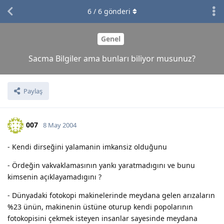
6
/
6
gönderi
Genel
Sacma Bilgiler ama bunları biliyor musunuz?
Paylaş
007
8 May 2004
- Kendi dirseğini yalamanin imkansiz olduğunu
- Ördeğin vakvaklamasının yankı yaratmadıgını ve bunu
kimsenin açıklayamadıgını ?
- Dünyadaki fotokopi makinelerinde meydana gelen arızaların
%23 ünün, makinenin üstüne oturup kendi popolarının
fotokopisini çekmek isteyen insanlar sayesinde meydana