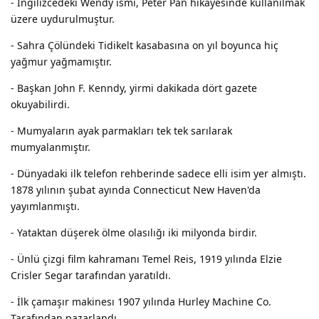
- İngilizcedeki Wendy ismi, Peter Pan hikayesinde kullanılmak
üzere uydurulmuştur.
- Sahra Çölündeki Tidikelt kasabasına on yıl boyunca hiç
yağmur yağmamıştır.
- Başkan John F. Kenndy, yirmi dakikada dört gazete
okuyabilirdi.
- Mumyaların ayak parmakları tek tek sarılarak
mumyalanmıştır.
- Dünyadaki ilk telefon rehberinde sadece elli isim yer almıştı.
1878 yılının şubat ayında Connecticut New Haven'da
yayımlanmıştı.
- Yataktan düşerek ölme olasılığı iki milyonda birdir.
- Ünlü çizgi film kahramanı Temel Reis, 1919 yılında Elzie
Crisler Segar tarafından yaratıldı.
- İlk çamaşır makinesı 1907 yılında Hurley Machine Co.
Tarafından pazarlandı.