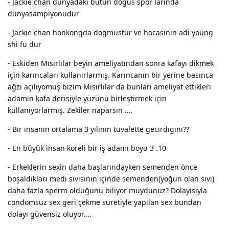
- Jackie chan dünyadaki bütün dögüs spor larinda
dünyasampiyonudur
- Jackie chan honkongda dogmustur ve hocasinin adi young
shi fu dur
- Eskiden Mısırlılar beyin ameliyatından sonra kafayı dikmek
için karıncaları kullanırlarmış. Karıncanın bir yerine basınca
ağzı açılıyomuş bizim Mısırlılar da bunları ameliyat ettikleri
adamın kafa derisiyle yüzünü birleştirmek için
kullanıyorlarmış. Zekiler naparsın ....
- Bır ınsanın ortalama 3 yılının tuvalette gecırdıgını??
- En büyük insan koreli bir iş adamı boyu 3 .10
- Erkeklerin sexin daha başlarındayken semenden önce
boşaldıkları medi sıvısının içinde semenden(yoğun olan sıvı)
daha fazla sperm olduğunu biliyor muydunuz? Dolayısıyla
condomsuz sex geri çekme suretiyle yapılan sex bundan
dolayı güvensiz oluyor....