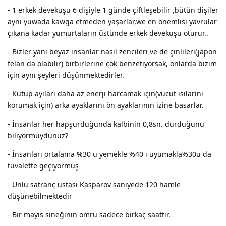
- 1 erkek devekuşu 6 dişiyle 1 günde çiftleşebilir ,bütün dişiler
aynı yuwada kawga etmeden yaşarlar,we en önemlisi yavrular
çıkana kadar yumurtaların üstünde erkek devekuşu oturur..
- Bizler yani beyaz insanlar nasıl zencileri ve de çinlileri(japon
felan da olabilir) birbirlerine çok benzetiyorsak, onlarda bizim
için aynı şeyleri düşünmektedirler.
- Kutup ayıları daha az enerji harcamak için(vucut ısılarını
korumak için) arka ayaklarını ön ayaklarının izine basarlar.
- İnsanlar her hapşurduğunda kalbinin 0,8sn. durduğunu
biliyormuydunuz?
- İnsanları ortalama %30 u yemekle %40 ı uyumakla%30u da
tuvalette geçiyormuş
- Ünlü satranç ustası Kasparov saniyede 120 hamle
düşünebilmektedir
- Bir mayıs sineğinin ömrü sadece birkaç saattir.