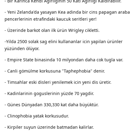
- Bir Karınca Kendi Ağırlığının 50 Katı Ağırlığı Kaldırabilir.
- Yeni Zelanda'da yasayan Kea adinda bir cins papagan araba
pencerlerinin etrafindaki kaucuk seritleri yer!
- Üzerinde barkot olan ilk ürün Wrigley cikletti.
-Yilda 2500 solak sag elini kullananlar icin yapilan ürünler
yüzünden ölüyor.
- Empire State binasinda 10 milyondan daha cok tugla var.
- Canli gömülme korkusuna "Taphephobia" denir.
- Timsahlar eski disleri yenilemek icin yeni dis üretir.
- Kadinlarinin goguslerinin yüzde 70 yagdir.
- Günes Dünyadan 330,330 kat daha büyüktür.
- Clinophobia yatak korkusudur.
- Kirpiler suyun üzerinde batmadan kalirlar.