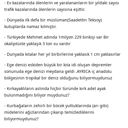
- Ev kazalarında ölenlerin ve yaralananların bir yıldaki sayısı
trafik kazalarında ölenlerin sayısına eşittir.
- Dünyada ilk defa bir müslüman(Saadettin Teksoy)
kutuplarda namaz kılmıştır.
- Türkiyede Mehmet adında 1milyon 229 binkişi var Bir
okaliptüste yaklaşık 3 ton su vardır
- Dunyada kıtalar her yıl birbirlerine yaklasık 1 cm yaklasırlar
- Ege denizi eskiden büyük bir kıta idi oluşan depremler
sonunuda ege denizi meydana geldi .AYRICA iç anadolu
bölgesinin tropikal bir deniz olduğunu biliyormuydunuz
- Kırkayaklıların aslında hiçbir türünde kırk adet ayak
bulunmadığını biliyor muydunuz?
- Kurbağaların zehirli bir böcek yuttuklarında (arı gibi)
midelerini ağızlarından çıkarıp temizlediklerini
biliyormuydunuz?