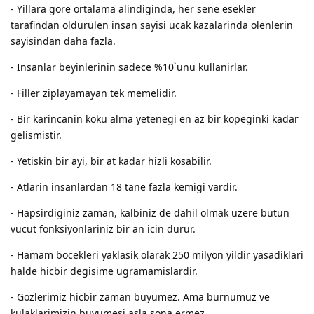
- Yillara gore ortalama alindiginda, her sene esekler
tarafindan oldurulen insan sayisi ucak kazalarinda olenlerin
sayisindan daha fazla.
- Insanlar beyinlerinin sadece %10`unu kullanirlar.
- Filler ziplayamayan tek memelidir.
- Bir karincanin koku alma yetenegi en az bir kopeginki kadar
gelismistir.
- Yetiskin bir ayi, bir at kadar hizli kosabilir.
- Atlarin insanlardan 18 tane fazla kemigi vardir.
- Hapsirdiginiz zaman, kalbiniz de dahil olmak uzere butun
vucut fonksiyonlariniz bir an icin durur.
- Hamam bocekleri yaklasik olarak 250 milyon yildir yasadiklari
halde hicbir degisime ugramamislardir.
- Gozlerimiz hicbir zaman buyumez. Ama burnumuz ve
kulaklarimizin buyumesi asla sona ermez.