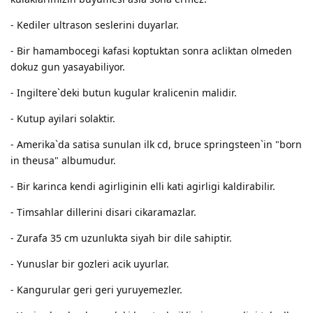
- Kediler ultrason seslerini duyarlar.
- Bir hamambocegi kafasi koptuktan sonra acliktan olmeden
dokuz gun yasayabiliyor.
- Ingiltere`deki butun kugular kralicenin malidir.
- Kutup ayilari solaktir.
- Amerika`da satisa sunulan ilk cd, bruce springsteen`in "born
in theusa" albumudur.
- Bir karinca kendi agirliginin elli kati agirligi kaldirabilir.
- Timsahlar dillerini disari cikaramazlar.
- Zurafa 35 cm uzunlukta siyah bir dile sahiptir.
- Yunuslar bir gozleri acik uyurlar.
- Kangurular geri geri yuruyemezler.