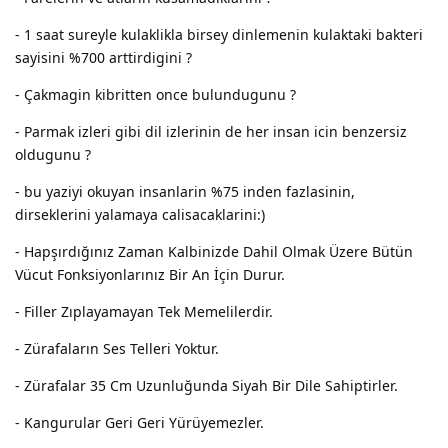
- 1 saat sureyle kulaklikla birsey dinlemenin kulaktaki bakteri
sayisini %700 arttirdigini ?
- Çakmagin kibritten once bulundugunu ?
- Parmak izleri gibi dil izlerinin de her insan icin benzersiz
oldugunu ?
- bu yaziyi okuyan insanlarin %75 inden fazlasinin,
dirseklerini yalamaya calisacaklarini:)
- Hapşırdığınız Zaman Kalbinizde Dahil Olmak Üzere Bütün
Vücut Fonksiyonlarınız Bir An İçin Durur.
- Filler Zıplayamayan Tek Memelilerdir.
- Zürafaların Ses Telleri Yoktur.
- Zürafalar 35 Cm Uzunluğunda Siyah Bir Dile Sahiptirler.
- Kangurular Geri Geri Yürüyemezler.