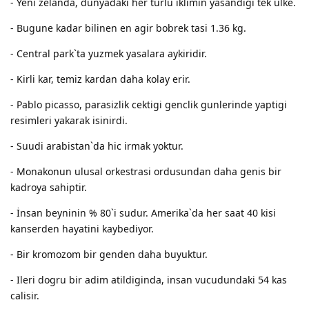
- Yeni zelanda, dunyadaki her turlu iklimin yasandigi tek ulke.
- Bugune kadar bilinen en agir bobrek tasi 1.36 kg.
- Central park`ta yuzmek yasalara aykiridir.
- Kirli kar, temiz kardan daha kolay erir.
- Pablo picasso, parasizlik cektigi genclik gunlerinde yaptigi
resimleri yakarak isinirdi.
- Suudi arabistan`da hic irmak yoktur.
- Monakonun ulusal orkestrasi ordusundan daha genis bir
kadroya sahiptir.
- İnsan beyninin % 80`i sudur. Amerika`da her saat 40 kisi
kanserden hayatini kaybediyor.
- Bir kromozom bir genden daha buyuktur.
- Ileri dogru bir adim atildiginda, insan vucudundaki 54 kas
calisir.