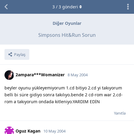
3
/
3
gönderi
Diğer Oyunlar
Simpsons Hit&Run Sorun
Paylaş
2ampara***Womanizer
8 May 2004
beyler oyunu yükleyemiyorum 1.cd bitiyo 2.cd yi takıyorum
belli bi süre gidiyo sonra takılıyo.bende 2 cd-rom war 2.cd-
rom a takıyorum ondada kitleniyo.YARDIM EDİN
Yanıtla
Oguz Kagan
10 May 2004