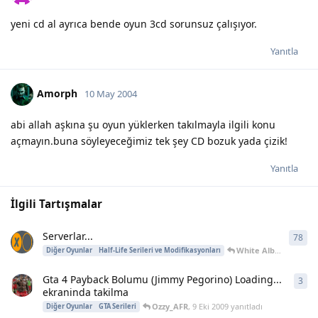
yeni cd al ayrıca bende oyun 3cd sorunsuz çalışıyor.
Yanıtla
Amorph
10 May 2004
abi allah aşkına şu oyun yüklerken takılmayla ilgili konu
açmayın.buna söyleyeceğimiz tek şey CD bozuk yada çizik!
Yanıtla
İlgili Tartışmalar
Serverlar...
78
78
y
White Albatros
,
3 Te
Diğer Oyunlar
Half-Life Serileri ve Modifikasyonları
Gta 4 Payback Bolumu (Jimmy Pegorino) Loading...
3
3
ya
ekraninda takilma
Ozzy_AFR
,
9 Eki 2009
yanıtladı
Diğer Oyunlar
GTA Serileri