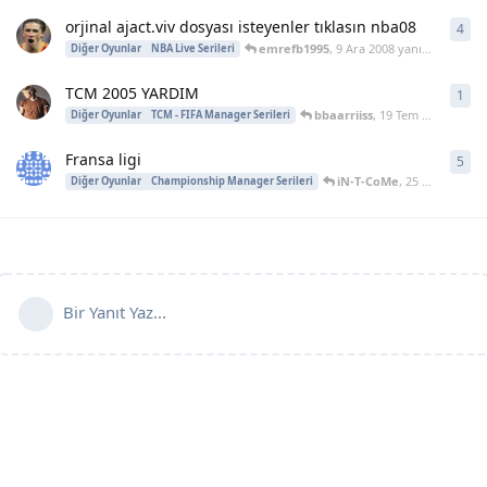
orjinal ajact.viv dosyası isteyenler tıklasın nba08
4
4
ya
emrefb1995
,
9 Ara 2008
yanıtladı
Diğer Oyunlar
NBA Live Serileri
TCM 2005 YARDIM
1
1
ya
bbaarriiss
,
19 Tem 2005
yanıtl
Diğer Oyunlar
TCM - FIFA Manager Serileri
Fransa ligi
5
5
ya
iN-T-CoMe
,
25 Tem 2004
ya
Diğer Oyunlar
Championship Manager Serileri
Bir Yanıt Yaz...