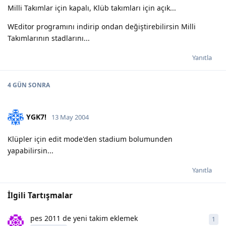
Milli Takımlar için kapalı, Klüb takımları için açık...
WEditor programını indirip ondan değiştirebilirsin Milli
Takımlarının stadlarını...
Yanıtla
4 GÜN
SONRA
YGK7!
13 May 2004
Klüpler için edit mode'den stadium bolumunden
yapabilirsin...
Yanıtla
İlgili Tartışmalar
pes 2011 de yeni takim eklemek
1
1
ya