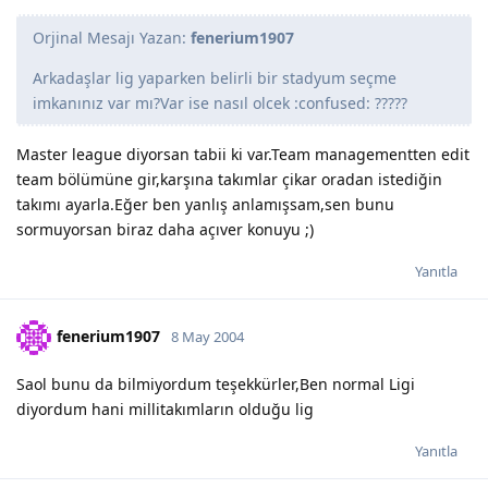
Orjinal Mesajı Yazan:
fenerium1907
Arkadaşlar lig yaparken belirli bir stadyum seçme
imkanınız var mı?Var ise nasıl olcek :confused: ?????
Master league diyorsan tabii ki var.Team managementten edit
team bölümüne gir,karşına takımlar çikar oradan istediğin
takımı ayarla.Eğer ben yanlış anlamışsam,sen bunu
sormuyorsan biraz daha açıver konuyu ;)
Yanıtla
fenerium1907
8 May 2004
Saol bunu da bilmiyordum teşekkürler,Ben normal Ligi
diyordum hani millitakımların olduğu lig
Yanıtla