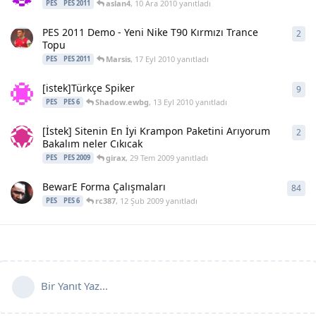
aslan4
,
10 Ara 2010
yanıtladı
PES
PES 2011
PES 2011 Demo - Yeni Nike T90 Kırmızı Trance
2
2
ya
Topu
Marsis
,
17 Eyl 2010
yanıtladı
PES
PES 2011
[istek]Türkçe Spiker
9
9
ya
Shadow.ewbg
,
13 Eyl 2010
yanıtladı
PES
PES 6
[İstek] Sitenin En İyi Krampon Paketini Arıyorum
2
2
ya
Bakalım neler Cıkıcak
girax
,
29 Tem 2009
yanıtladı
PES
PES 2009
BewarE Forma Çalışmaları
84
84
y
rc387
,
12 Şub 2009
yanıtladı
PES
PES 6
Bir Yanıt Yaz...