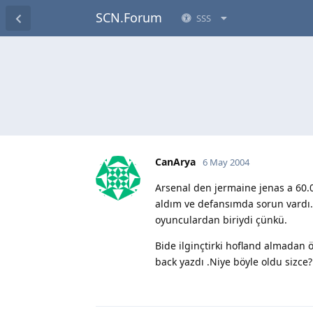
SCN.Forum
SSS
CanArya
6 May 2004
Arsenal den jermaine jenas a 60.0
aldım ve defansımda sorun vardı.
oyunculardan biriydi çünkü.
Bide ilginçtirki hofland almadan
back yazdı .Niye böyle oldu sizce?