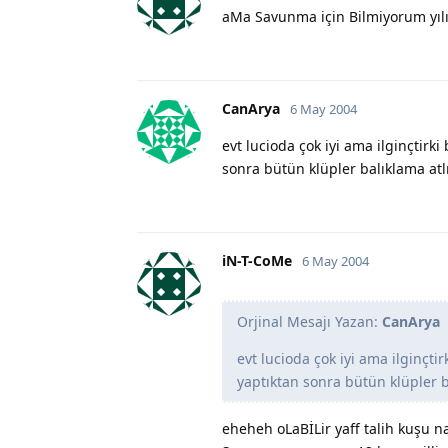
aMa Savunma için Bilmiyorum yılın
CanArya
6 May 2004
evt lucioda çok iyi ama ilginçtirk
sonra bütün klüpler balıklama at
iN-T-CoMe
6 May 2004
Orjinal Mesajı Yazan:
CanArya
evt lucioda çok iyi ama ilginçti
yaptıktan sonra bütün klüpler 
eheheh oLaBİLir yaff talih kuşu n