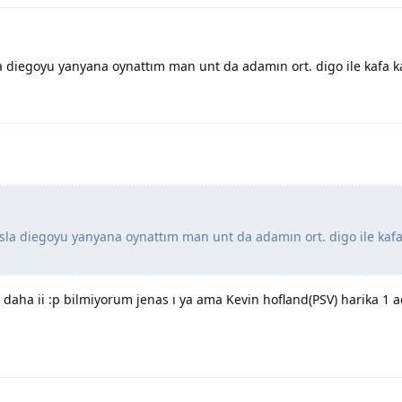
 diegoyu yanyana oynattım man unt da adamın ort. digo ile kafa ka
sla diegoyu yanyana oynattım man unt da adamın ort. digo ile kafa
o daha ii :p bilmiyorum jenas ı ya ama Kevin hofland(PSV) harika 1