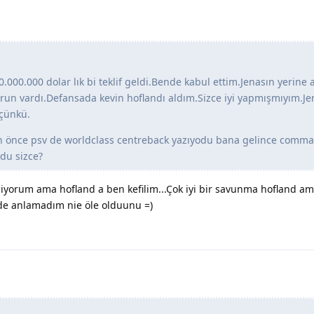
.000.000 dolar lık bi teklif geldi.Bende kabul ettim.Jenasın yerine
run vardı.Defansada kevin hoflandı aldım.Sizce iyi yapmışmıyım.Je
 çünkü.
dan önce psv de worldclass centreback yazıyodu bana gelince comm
ldu sizce?
lmiyorum ama hofland a ben kefilim...Çok iyi bir savunma hofland am
e anlamadım nie öle olduunu =)