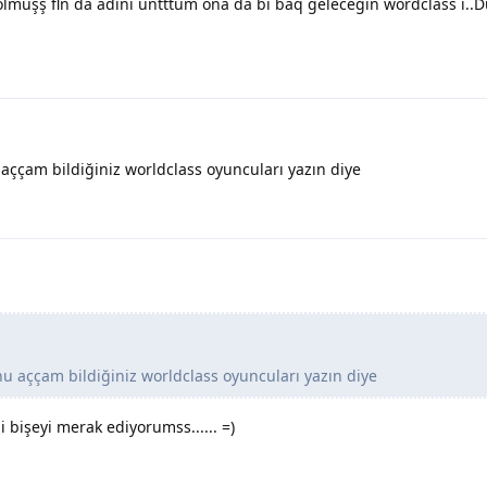
lmuşş fln da adını untttum ona da bi baq geleceğin wordclass ı.
aççam bildiğiniz worldclass oyuncuları yazın diye
u aççam bildiğiniz worldclass oyuncuları yazın diye
bişeyi merak ediyorumss...... =)