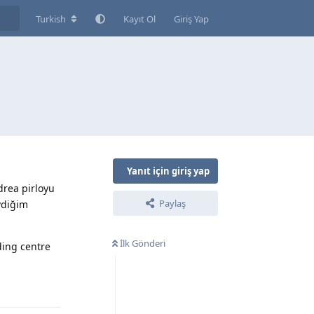
Turkish
Kayıt Ol
Giriş Yap
Yanıt için giriş yap
drea pirloyu
Paylaş
vdiğim
İlk Gönderi
ding centre
Yanıtla