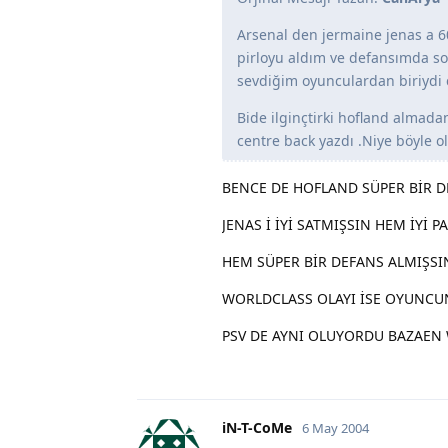
Arsenal den jermaine jenas a 60
pirloyu aldım ve defansımda so
sevdiğim oyunculardan biriydi
Bide ilginçtirki hofland alma
centre back yazdı .Niye böyle o
BENCE DE HOFLAND SÜPER BİR 
JENAS İ İYİ SATMIŞSIN HEM İYİ 
HEM SÜPER BİR DEFANS ALMIŞSI
WORLDCLASS OLAYI İSE OYUNC
PSV DE AYNI OLUYORDU BAZAEN
iN-T-CoMe
6 May 2004