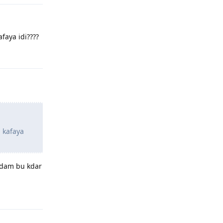
faya idi????
Yanıtla
 kafaya
 adam bu kdar
Yanıtla