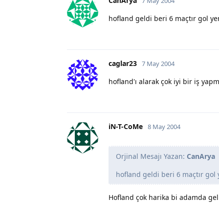
CanArya
7 May 2004
hofland geldi beri 6 maçtır gol y
caglar23
7 May 2004
hofland'ı alarak çok iyi bir iş ya
iN-T-CoMe
8 May 2004
Orjinal Mesajı Yazan:
CanArya
hofland geldi beri 6 maçtır gol
Hofland çok harika bi adamda gel