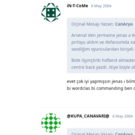
iN-T-CoMe
6 May 2004
Orjinal Mesajı Yazan:
CanArya
Arsenal den jermaine jenas a 60
pirloyu aldım ve defansımda so
sevdiğim oyunculardan biriydi
Bide ilginçtirki hofland alma
centre back yazdı .Niye böyle o
evet çok iyi yapmışsın jenas ı bi
bi wordclas bi commanding ben d
@KUPA_CANAVARI@
6 May 2004
Orjinal Mesajı Yazan:
CanArya