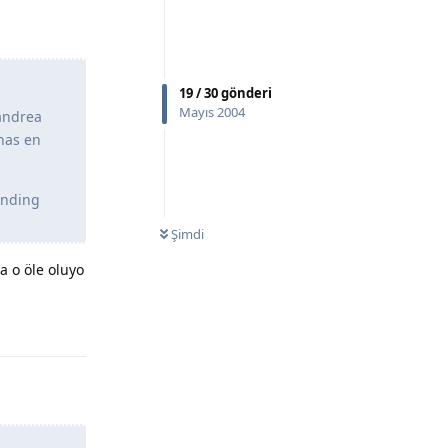
19
/
30
gönderi
Mayıs 2004
 andrea
nas en
anding
Şimdi
a o öle oluyo
Yanıtla