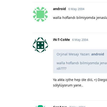
android
6 May 2004
walla hoflandı bilmiyomda jenasla
iN-T-CoMe
6 May 2004
Orjinal Mesajı Yazan:
android
walla hoflandı bilmiyomda jena
idi????
Ya aMa işthe hep öle diiL =) Dieg
sölylüyorum yane..