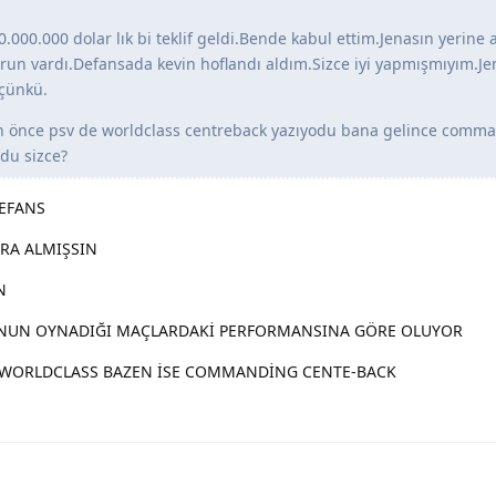
.000.000 dolar lık bi teklif geldi.Bende kabul ettim.Jenasın yerine
run vardı.Defansada kevin hoflandı aldım.Sizce iyi yapmışmıyım.Je
 çünkü.
dan önce psv de worldclass centreback yazıyodu bana gelince comm
ldu sizce?
DEFANS
PARA ALMIŞSIN
N
UNUN OYNADIĞI MAÇLARDAKİ PERFORMANSINA GÖRE OLUYOR
 WORLDCLASS BAZEN İSE COMMANDİNG CENTE-BACK