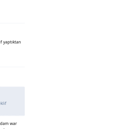
Yanıtla
if yaptıktan
Yanıtla
klif
 adam war