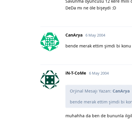
Savunma oyuncusu 12 kere milli o
DeDa mı ne öle bişeydi :D
CanArya
6 May 2004
bende merak ettim şimdi bi konu 
iN-T-CoMe
6 May 2004
Orjinal Mesajı Yazan:
CanArya
bende merak ettim şimdi bi kon
muhahha da ben de bununla ilgili 