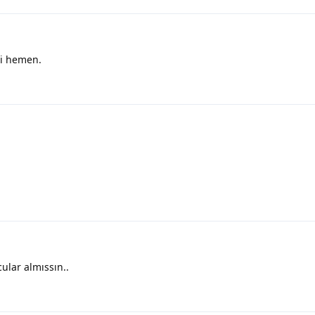
di hemen.
ular almıssın..