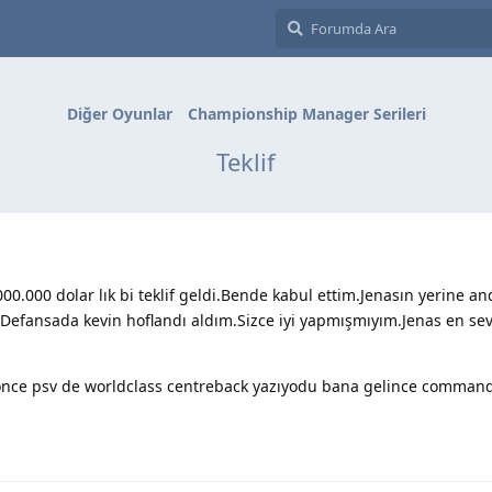
Diğer Oyunlar
Championship Manager Serileri
Teklif
00.000 dolar lık bi teklif geldi.Bende kabul ettim.Jenasın yerine an
Defansada kevin hoflandı aldım.Sizce iyi yapmışmıyım.Jenas en se
 önce psv de worldclass centreback yazıyodu bana gelince comman