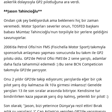
askerlik dolayısıyla GP2 pilotluğuna ara verdi.
**
Jason Tahincioğlu
**
Ondan çok şey bekliyorduk ama bekleneni hiç bir zaman
veremedi. Motor Sporları severler onun, TOSFED başkanı
babası Mümtaz Tahincioğlu'nun torpiliyle bir yerlere geldiğini
savunuyorlar.
2006'da Petrol Ofisi'nin FMS (Fisichella Motor Sport) takımıyla
sponsorluk anlaşması yapması sonucunda bu takım ile GP2
pilotu oldu. GP2'de Petrol Ofisi FMS'de 2 sene yarıştı, adamlar
daha fazla tahammül edemedi :) Bu sene BCN Competicion
takımıyla GP2'de yarışıyor.
Onu 2 yıldır GP2'de takip ediyorum; yarışlarda eğer bir çok
pilot yarış dışı kalmazsa ilk 10'a girmesi imkansız! Genelde
yarışları 13 ile son sıralar arasında bitiriyor. Kendisine tur
bindirilirken kaza yaparak yarış dışı kalmış, yetenkli bir pilot! :)
Son olarak; "Jason, bizi yeterince Dünya'ya rezil ettin! Bırak
artık şu yarışları! :)" Can Artam'ın yeniden GP2'de yarışmasını