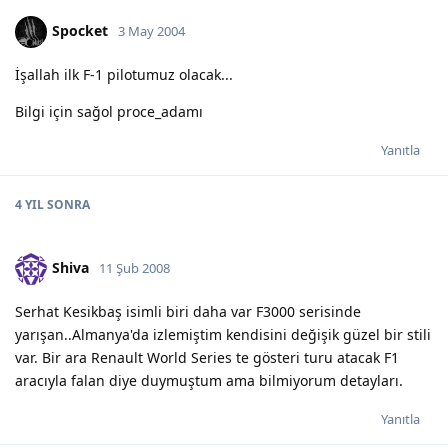
Spocket
3 May 2004
İşallah ilk F-1 pilotumuz olacak...
Bilgi için sağol proce_adamı
Yanıtla
4 YIL
SONRA
Shiva
11 Şub 2008
Serhat Kesikbaş isimli biri daha var F3000 serisinde
yarışan..Almanya'da izlemiştim kendisini değişik güzel bir stili
var. Bir ara Renault World Series te gösteri turu atacak F1
aracıyla falan diye duymuştum ama bilmiyorum detayları.
Yanıtla