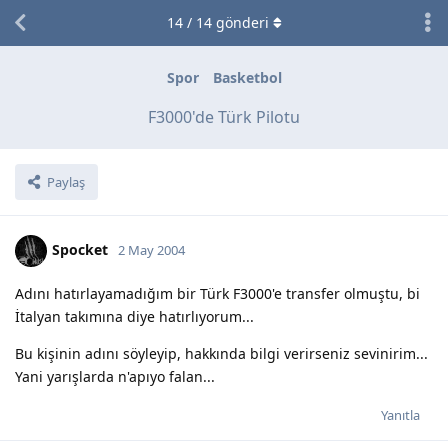
14
/
14
gönderi
Spor
Basketbol
F3000'de Türk Pilotu
Paylaş
Spocket
2 May 2004
Adını hatırlayamadığım bir Türk F3000'e transfer olmuştu, bi
İtalyan takımına diye hatırlıyorum...
Bu kişinin adını söyleyip, hakkında bilgi verirseniz sevinirim...
Yani yarışlarda n'apıyo falan...
Yanıtla