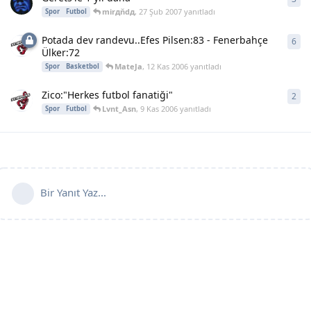
mirдňdд
,
27 Şub 2007
yanıtladı
Spor
Futbol
Potada dev randevu..Efes Pilsen:83 - Fenerbahçe
6
6
ya
Ülker:72
MateJa
,
12 Kas 2006
yanıtladı
Spor
Basketbol
Zico:"Herkes futbol fanatiği"
2
2
ya
Lvnt_Asn
,
9 Kas 2006
yanıtladı
Spor
Futbol
Bir Yanıt Yaz...