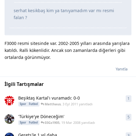
serhat kesikbaş kim ya tanıyamadım var mı resmi
falan ?
F3000 resmi sitesinde var. 2002-2005 yılları arasında yarışlara
katıldı. Ralli kökenlidir. Ancak son zamanlarda diğerleri gibi
ortalarda görünmüyor.
Yanıtla
İlgili Tartışmalar
Beşiktaş Kartal'ı vuramadı: 0-0
1
1
ya
Matthaus
,
3 Eyl 2011
yanıtladı
Spor
Futbol
'Türkiye'ye Döneceğim'
5
5
ya
03Gs1905
,
19 Mar 2008
yanıtladı
Spor
Futbol
Gerets'le 1 yıl daha
3
3
ya