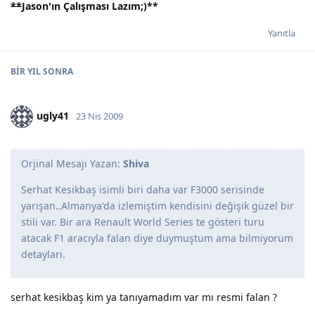
**
Jason'ın Çalışması Lazım;)
**
Yanıtla
BIR YIL
SONRA
ugly41
23 Nis 2009
Orjinal Mesajı Yazan:
Shiva
Serhat Kesikbaş isimli biri daha var F3000 serisinde
yarışan..Almanya'da izlemiştim kendisini değişik güzel bir
stili var. Bir ara Renault World Series te gösteri turu
atacak F1 aracıyla falan diye duymuştum ama bilmiyorum
detayları.
serhat kesikbaş kim ya tanıyamadım var mı resmi falan ?