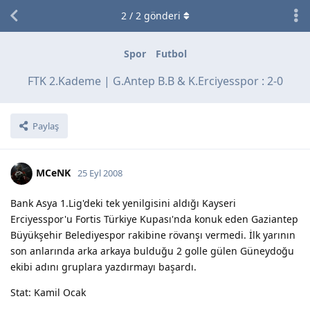
2
/
2
gönderi
Spor
Futbol
FTK 2.Kademe | G.Antep B.B & K.Erciyesspor : 2-0
Paylaş
MCeNK
25 Eyl 2008
Bank Asya 1.Lig'deki tek yenilgisini aldığı Kayseri
Erciyesspor'u Fortis Türkiye Kupası'nda konuk eden Gaziantep
Büyükşehir Belediyespor rakibine rövanşı vermedi. İlk yarının
son anlarında arka arkaya bulduğu 2 golle gülen Güneydoğu
ekibi adını gruplara yazdırmayı başardı.
Stat: Kamil Ocak