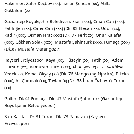
Hakemler: Zafer Koçbey (xx), İsmail Şencan (xx), Atilla
Gökbilgin (xx)
Gaziantep Büyükşehir Belediyesi: Eser (xxx), Cihan Can (xxx),
Fatih Şen (xx), Cafer Can (xxx) (Dk. 83 Efecan xx), Uğur (xx),
Kadir (xxx), Osman Fırat (xxx) (Dk. 77 Ferit xx), Onur Kalafat
(xxx), Gökhan Solak (xxx), Mustafa Şahintürk (xxx), Fumaça (xxx)
(Dk.87 Mustafa Marangoz ?)
Kayseri Erciyesspor: Kaya (xx), Hüseyin (xx), Fatih (xx), Adem
Dursun (xx), Ramazan Durdu (xx), Ali Aliyev (x) (Dk. 34 Köksal
Yedek xx), Kemal Okyay (xx) (Dk. 76 Mangoung Njock x), Bikoko
(xxx), Ali Çamdalı (xx), Taylan (x) (Dk. 58 İlhan Özbay x), Turan
(xx)
Goller: Dk.41 Fumaça, Dk. 43 Mustafa Şahintürk (Gaziantep
Büyükşehir Belediyespor)
Sarı Kartlar: Dk.31 Turan, Dk. 73 Ramazan (Kayseri
Erciyesspor)