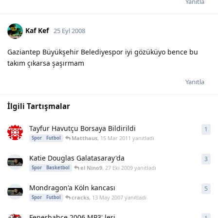
Yanıtla
Kaf Kef
25 Eyl 2008
Gaziantep Büyükşehir Belediyespor iyi gözüküyo bence bu
takım çıkarsa şaşırmam
Yanıtla
İlgili Tartışmalar
Tayfur Havutçu Borsaya Bildirildi
1
1
ya
Matthaus
,
15 Mar 2011
yanıtladı
Spor
Futbol
Katie Douglas Galatasaray'da
3
3
ya
el Nino9
,
27 Eki 2009
yanıtladı
Spor
Basketbol
Mondragon'a Köln kancası
5
5
ya
cracks
,
13 May 2007
yanıtladı
Spor
Futbol
Fenerbahçe 2006 MP3' leri