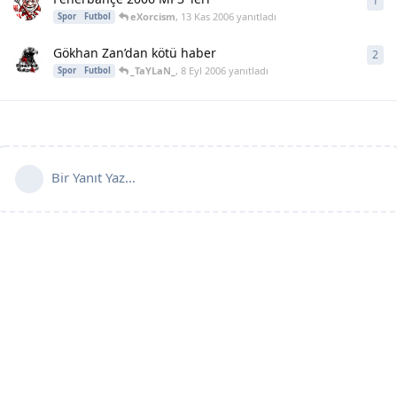
1
1
ya
eXorcism
,
13 Kas 2006
yanıtladı
Spor
Futbol
Gökhan Zan’dan kötü haber
2
2
ya
_TaYLaN_
,
8 Eyl 2006
yanıtladı
Spor
Futbol
Bir Yanıt Yaz...