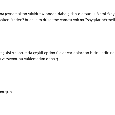
na (oynamaktan sıkıldım)7 ondan daha çirkin diorsunuz ölemi?öley
option fileden? bi de isim düzeltme yaması yok mu?saygılar hörmet
 kişi :D Forumda çeşitli option filelar var onlardan birini indir. Be
ni versiyonunu yüklemedim daha :)
konuşun