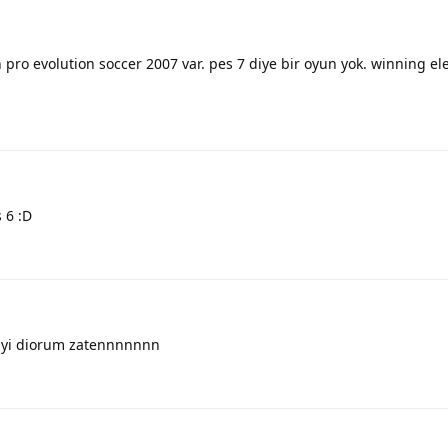
n pro evolution soccer 2007 var. pes 7 diye bir oyun yok. winning e
 6 :D
7 yi diorum zatennnnnnn