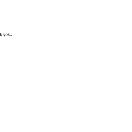
Yanıtla
k yok..
Yanıtla
Yanıtla