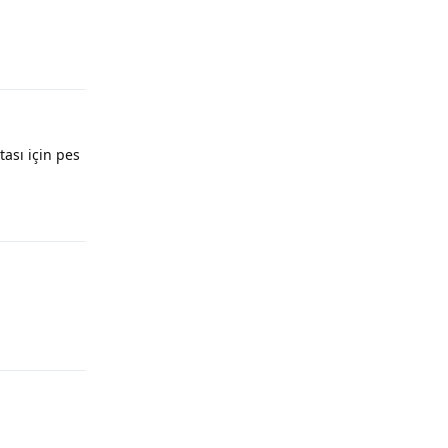
Yanıtla
tası için pes
Yanıtla
Yanıtla