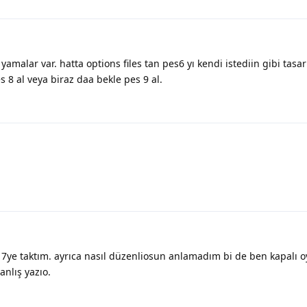
amalar var. hatta options files tan pes6 yı kendi istediin gibi tasarl
 8 al veya biraz daa bekle pes 9 al.
7ye taktım. ayrıca nasıl düzenliosun anlamadım bi de ben kapalı 
anlış yazıo.