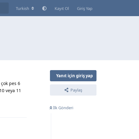
Turkish
Kayıt Ol
Giriş Yap
Yanıt için giriş yap
 çok pes 6
Paylaş
10 veya 11
İlk Gönderi
Yanıtla