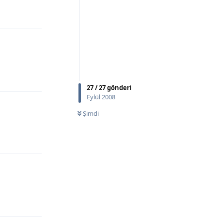
Yanıtla
Yanıtla
27
/
27
gönderi
Eylül 2008
Şimdi
Yanıtla
Yanıtla