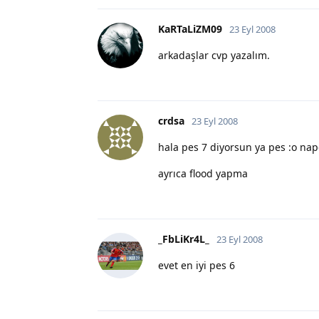
KaRTaLiZM09
23 Eyl 2008
arkadaşlar cvp yazalım.
crdsa
23 Eyl 2008
hala pes 7 diyorsun ya pes :o na
ayrıca flood yapma
_FbLiKr4L_
23 Eyl 2008
evet en iyi pes 6