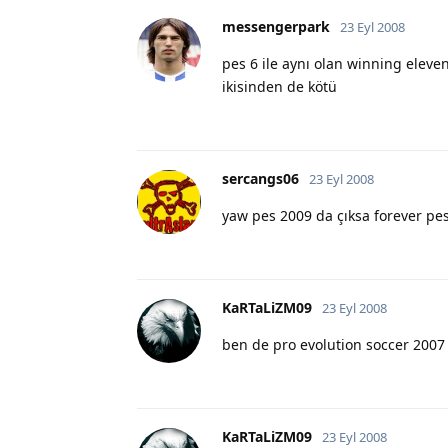
messengerpark
23 Eyl 2008
pes 6 ile aynı olan winning eleve
ikisinden de kötü
sercangs06
23 Eyl 2008
yaw pes 2009 da çıksa forever pes
KaRTaLiZM09
23 Eyl 2008
ben de pro evolution soccer 200
KaRTaLiZM09
23 Eyl 2008