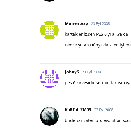
Morientesp
23 Eyl 2008
kartaldeniz,sen PES 6'yı al..Ya d
Bence şu an Dünya'da ki en iyi maç
Johny6
23 Eyl 2008
pes 6 zırvesıdır serinin tartısmay
KaRTaLiZM09
23 Eyl 2008
bnde var zaten pro evolution socc