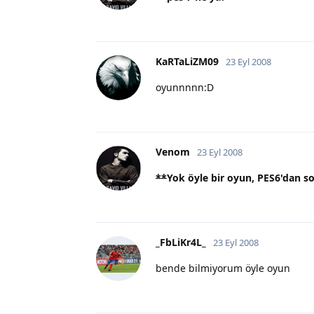
KaRTaLiZM09
23 Eyl 2008
oyunnnnn:D
Venom
23 Eyl 2008
**
Yok öyle bir oyun, PES6'dan so
_FbLiKr4L_
23 Eyl 2008
bende bilmiyorum öyle oyun