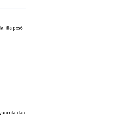
Yanıtla
a. illa pes6
Yanıtla
Yanıtla
oyunculardan
Yanıtla