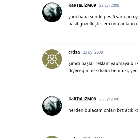
KaRTaLiZM09
23 Eyl 2008
yani bana sende pes 6 var onu oy
nasıl güzelleştircem onu anlatın 
crdsa
23 Eyl 2008
Şimdi başlar reklam yapmaya birkaç
diyeceğim eski kaldı benimki, ye
KaRTaLiZM09
23 Eyl 2008
nerden bulacam onları brz açık 