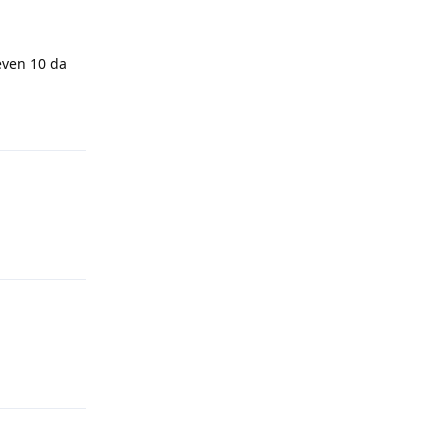
leven 10 da
Yanıtla
Yanıtla
Yanıtla