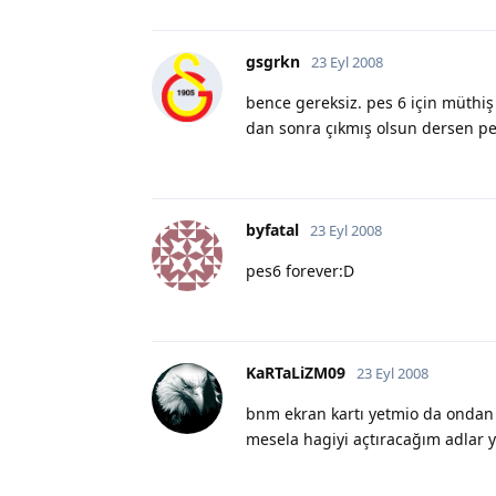
gsgrkn
23 Eyl 2008
bence gereksiz. pes 6 için müthiş y
dan sonra çıkmış olsun dersen pes
byfatal
23 Eyl 2008
pes6 forever:D
KaRTaLiZM09
23 Eyl 2008
bnm ekran kartı yetmio da ondan 
mesela hagiyi açtıracağım adlar y