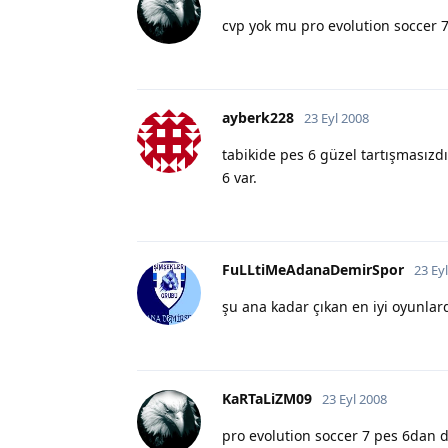
cvp yok mu pro evolution soccer 7
ayberk228
23 Eyl 2008
tabikide pes 6 güzel tartışmasızdı
6 var.
FuLLtiMeAdanaDemirSpor
23 Ey
şu ana kadar çıkan en iyi oyunlar
KaRTaLiZM09
23 Eyl 2008
pro evolution soccer 7 pes 6dan d