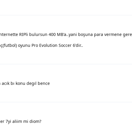
a internette RIPli bulursun 400 MB'a..yani boşuna para vermene gere
(futbol) oyunu Pro Evolution Soccer 6'dir..
a acık bı konu degıl bence
er 7yi aliim mi diom?