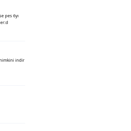
se pes 6yı
ler:d
Yanıtla
nimkini indir
Yanıtla
Yanıtla