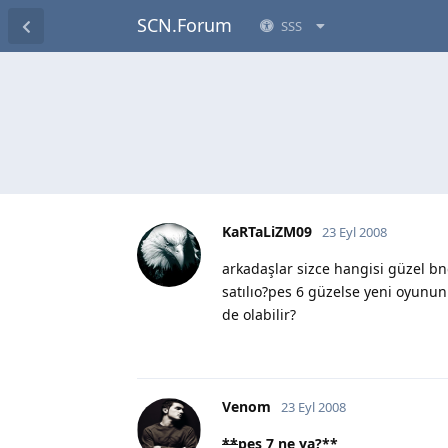
SCN.Forum
SSS
KaRTaLiZM09
23 Eyl 2008
arkadaşlar sizce hangisi güzel b
satılıo?pes 6 güzelse yeni oyunu
de olabilir?
Venom
23 Eyl 2008
**
pes 7 ne ya?
**