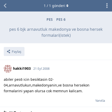
1
/
1
gönderi
PES
PES 6
pes 6 bjk arnavutluk makedonya ve bosna hersek
formalari(istek)
Paylaş
hakki1903
21 Eyl 2008
abiler pes6 icin besiktasin 02-
04,arnavutlukun,makedonyanin,ve bosna hersekon
formalarini yapan olursa cok memnun kalicam.
Yanıtla