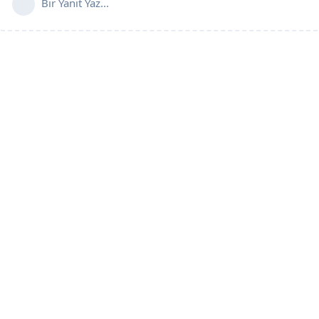
Bir Yanıt Yaz...
Copyright ©2001 SoccerCenter.Net - E-mail: info@soccercenter.net