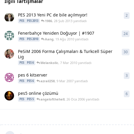
İlgili Tartışmalar
PES 2013 Yeni PC de bile açılmıyor!
2
2
ya
1986
,
28 Şub 2013
yanıtladı
PES
PES 2013
Fenerbahçe Yeniden Doğuyor | #1907
24
24
y
Aang
,
19 Ağu 2010
yanıtladı
PES
PES 2010
PeSiM 2006 Forma Çalışmaları & Turkcell Süper
30
30
y
Lig
Melankolic
,
7 Mar 2010
yanıtladı
PES
PES 6
pes 6 kitserver
3
3
ya
azrail258
,
9 Mar 2007
yanıtladı
PES
PES 6
pes5 online çözümü
6
6
ya
angelofthehell
,
26 Oca 2006
yanıtladı
PES
PES 5