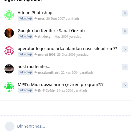
Adobe Photoshop
4
4
ya
mcs
,
20 Tem 2007
yanıtladı
Teknoloji
Google'dan Kentlere Sanal Gezinti
4
4
ya
Anxiety
,
1 Haz 2007
yanıtladı
Teknoloji
operatör logosunu arka plandan nasıl silebilirim??
6
6
ya
murat1903
,
23 Oca 2006
yanıtladı
Teknoloji
adsl modemler...
7
7
ya
mazlumfirari
,
22 Kas 2004
yanıtladı
Teknoloji
MP3'ü Midi dosyalarına çeviren program???
5
5
ya
iN-T-CoMe
,
2 Haz 2004
yanıtladı
Teknoloji
Bir Yanıt Yaz...