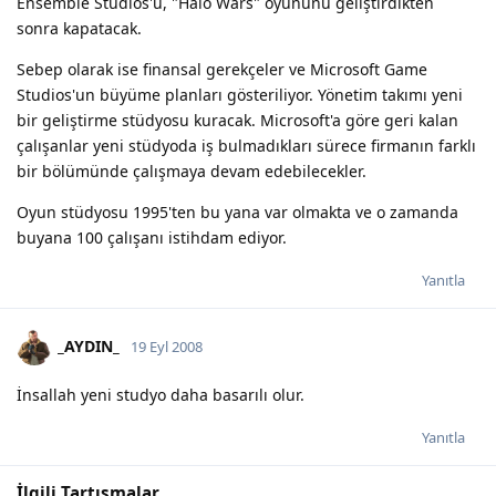
Ensemble Studios'u, "Halo Wars" oyununu geliştirdikten
sonra kapatacak.
Sebep olarak ise finansal gerekçeler ve Microsoft Game
Studios'un büyüme planları gösteriliyor. Yönetim takımı yeni
bir geliştirme stüdyosu kuracak. Microsoft'a göre geri kalan
çalışanlar yeni stüdyoda iş bulmadıkları sürece firmanın farklı
bir bölümünde çalışmaya devam edebilecekler.
Oyun stüdyosu 1995'ten bu yana var olmakta ve o zamanda
buyana 100 çalışanı istihdam ediyor.
Yanıtla
_AYDIN_
19 Eyl 2008
İnsallah yeni studyo daha basarılı olur.
Yanıtla
İlgili Tartışmalar