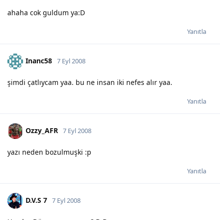
ahaha cok guldum ya:D
Yanıtla
Inanc58
7 Eyl 2008
şimdi çatlıycam yaa. bu ne insan iki nefes alır yaa.
Yanıtla
Ozzy_AFR
7 Eyl 2008
yazı neden bozulmuşki :p
Yanıtla
D.V.S 7
7 Eyl 2008