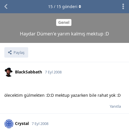
15
/
15
gönderi
Genel
Haydar Dümen'e yarım kalmış mektup :D
Paylaş
BlackSabbath
7 Eyl 2008
ölecektim gülmekten :D:D mektup yazarken bile rahat yok :D
Yanıtla
Crystal
7 Eyl 2008