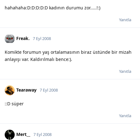
hahahaha:D:D:D:D:D kadının durumu zor.....!:)
Yanıtla
Freak.
7 Eyl 2008
Komikte forumun yaş ortalamasının biraz üstünde bir mizah
anlayışı var. Kaldırılmalı bence:).
Yanıtla
Tearaway
7 Eyl 2008
::D süper
Yanıtla
Mert__
7 Eyl 2008