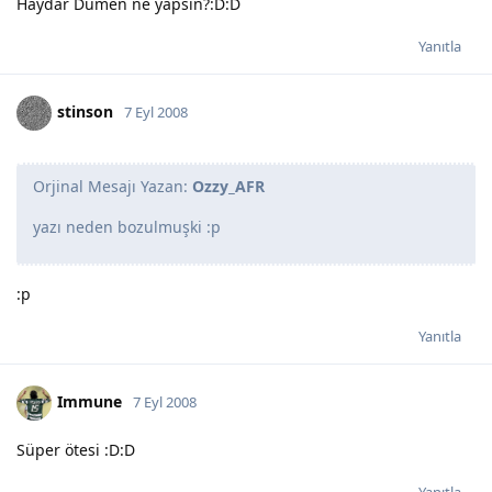
Haydar Dümen ne yapsın?:D:D
Yanıtla
stinson
7 Eyl 2008
Orjinal Mesajı Yazan:
Ozzy_AFR
yazı neden bozulmuşki :p
:p
Yanıtla
Immune
7 Eyl 2008
Süper ötesi :D:D
Yanıtla