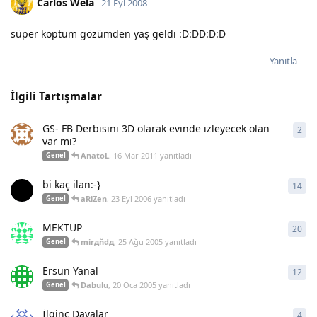
Carlos Wela
21 Eyl 2008
süper koptum gözümden yaş geldi :D:DD:D:D
Yanıtla
İlgili Tartışmalar
GS- FB Derbisini 3D olarak evinde izleyecek olan
2
2
ya
var mı?
AnatoL
,
16 Mar 2011
yanıtladı
Genel
bi kaç ilan:-}
14
14
y
aRiZen
,
23 Eyl 2006
yanıtladı
Genel
MEKTUP
20
20
y
mirдňdд
,
25 Ağu 2005
yanıtladı
Genel
Ersun Yanal
12
12
y
Dabulu
,
20 Oca 2005
yanıtladı
Genel
İlginç Davalar
4
4
ya