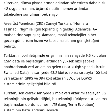
sürerken, dünya piyasalarında adından söz ettiren daha hızlı
4G uygulamasının, üçüncü nesilin hemen ardından
tüketicilere sunulması bekleniyor.
Avea Üst Yöneticisi (CEO) Cüneyt Türktan, ''Numara
Taşınabilirliği'' ile ilgili toplantı için geldiği Adana'da, AA
muhabirine yaptığı açıklamada, mobil teknolojilerin her
geçen gün erişim hızını ve kapsama alanını genişlettiğini
belirtti.
Türktan, mobil iletişimde erişim hızının saniyede 9.6 kbit olan
GSM data ile başladığını, ardından yüksek hızlı şebeke
anahtarlamalı veri anlamına gelen HSDC (High Speed Circuit
Switched Data) ile saniyede 43.2 kbit'e, sonra sırasıyla 100 kbit
veri aktaran GPRS ve 384 kbit aktaran EDGE ve EGPRS
sistemlerinin geliştiğini bildirdi.
Türktan, son olarak saniyede 2 mbit veri aktarımı sağlayan 3G
teknolojisinin geliştirildiğini, bu teknoloji Türkiye'de kullanıma
başlamadan dördüncü nesil LTE (Long Term Evolution)
sisteminin hazırlandığını söyledi.