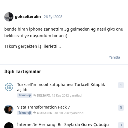
gokselteralin
26 Eyl 2008
bende biran iphone zannettim 3g gelmeden 4g nasıl çıktı onu
beklicez diye düşündüm bir an :)
TTkom gerçekten işi ilerletti...
Yanıtla
İlgili Tartışmalar
Turkcell’in mobil kütüphanesi Turkcell Kitaplık
1
1
ya
açıldı
DELTAFX
,
15 Kas 2012
yanıtladı
Teknoloji
Vista Transformation Pack 7
5
5
ya
OloBASEN
,
30 Eki 2009
yanıtladı
Teknoloji
İnternet'te Herhangi Bir Sayfa'da Görev Çubuğu
3
3
ya