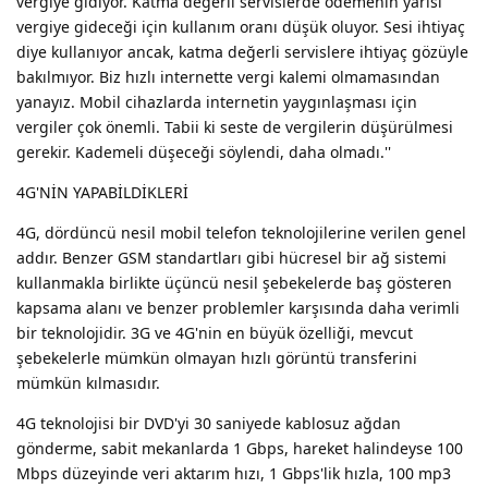
vergiye gidiyor. Katma değerli servislerde ödemenin yarısı
vergiye gideceği için kullanım oranı düşük oluyor. Sesi ihtiyaç
diye kullanıyor ancak, katma değerli servislere ihtiyaç gözüyle
bakılmıyor. Biz hızlı internette vergi kalemi olmamasından
yanayız. Mobil cihazlarda internetin yaygınlaşması için
vergiler çok önemli. Tabii ki seste de vergilerin düşürülmesi
gerekir. Kademeli düşeceği söylendi, daha olmadı.''
4G'NİN YAPABİLDİKLERİ
4G, dördüncü nesil mobil telefon teknolojilerine verilen genel
addır. Benzer GSM standartları gibi hücresel bir ağ sistemi
kullanmakla birlikte üçüncü nesil şebekelerde baş gösteren
kapsama alanı ve benzer problemler karşısında daha verimli
bir teknolojidir. 3G ve 4G'nin en büyük özelliği, mevcut
şebekelerle mümkün olmayan hızlı görüntü transferini
mümkün kılmasıdır.
4G teknolojisi bir DVD'yi 30 saniyede kablosuz ağdan
gönderme, sabit mekanlarda 1 Gbps, hareket halindeyse 100
Mbps düzeyinde veri aktarım hızı, 1 Gbps'lik hızla, 100 mp3