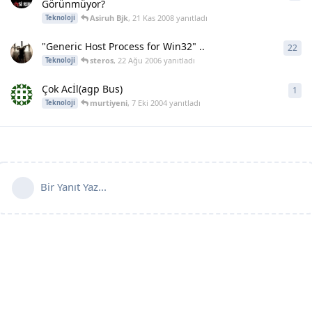
Görünmüyor?
Asiruh Bjk
,
21 Kas 2008
yanıtladı
Teknoloji
"Generic Host Process for Win32" ..
22
22
y
steros
,
22 Ağu 2006
yanıtladı
Teknoloji
Çok Acİl(agp Bus)
1
1
ya
murtiyeni
,
7 Eki 2004
yanıtladı
Teknoloji
Bir Yanıt Yaz...