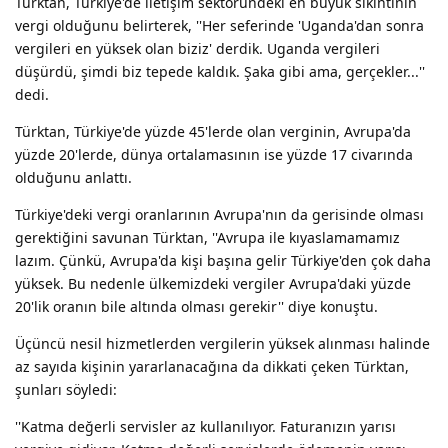
Türktan, Türkiye'de iletişim sektöründeki en büyük sıkıntının
vergi olduğunu belirterek, ''Her seferinde 'Uganda'dan sonra
vergileri en yüksek olan biziz' derdik. Uganda vergileri
düşürdü, şimdi biz tepede kaldık. Şaka gibi ama, gerçekler...''
dedi.
Türktan, Türkiye'de yüzde 45'lerde olan verginin, Avrupa'da
yüzde 20'lerde, dünya ortalamasının ise yüzde 17 civarında
olduğunu anlattı.
Türkiye'deki vergi oranlarının Avrupa'nın da gerisinde olması
gerektiğini savunan Türktan, ''Avrupa ile kıyaslamamamız
lazım. Çünkü, Avrupa'da kişi başına gelir Türkiye'den çok daha
yüksek. Bu nedenle ülkemizdeki vergiler Avrupa'daki yüzde
20'lik oranın bile altında olması gerekir'' diye konuştu.
Üçüncü nesil hizmetlerden vergilerin yüksek alınması halinde
az sayıda kişinin yararlanacağına da dikkati çeken Türktan,
şunları söyledi:
''Katma değerli servisler az kullanılıyor. Faturanızın yarısı