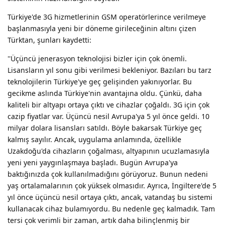
Türkiye'de 3G hizmetlerinin GSM operatörlerince verilmeye
başlanmasıyla yeni bir döneme girileceğinin altını çizen
Türktan, şunları kaydetti:
''Üçüncü jenerasyon teknolojisi bizler için çok önemli.
Lisansların yıl sonu gibi verilmesi bekleniyor. Bazıları bu tarz
teknolojilerin Türkiye'ye geç gelişinden yakınıyorlar. Bu
gecikme aslında Türkiye'nin avantajına oldu. Çünkü, daha
kaliteli bir altyapı ortaya çıktı ve cihazlar çoğaldı. 3G için çok
cazip fiyatlar var. Üçüncü nesil Avrupa'ya 5 yıl önce geldi. 10
milyar dolara lisansları satıldı. Böyle bakarsak Türkiye geç
kalmış sayılır. Ancak, uygulama anlamında, özellikle
Uzakdoğu'da cihazların çoğalması, altyapının ucuzlamasıyla
yeni yeni yaygınlaşmaya başladı. Bugün Avrupa'ya
baktığınızda çok kullanılmadığını görüyoruz. Bunun nedeni
yaş ortalamalarının çok yüksek olmasıdır. Ayrıca, İngiltere'de 5
yıl önce üçüncü nesil ortaya çıktı, ancak, vatandaş bu sistemi
kullanacak cihaz bulamıyordu. Bu nedenle geç kalmadık. Tam
tersi çok verimli bir zaman, artık daha bilinçlenmiş bir