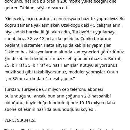
dördüncü nesilde bu oranın 200 mbit'e yükseleceğini dile
getiren Türktan, şöyle devam etti:
''Gelecek yıl için dördüncü jenerasyona hazırlık yapmalıyız. Bu
doğru zamana yaklaşmışken Uzakdoğu'daki 4G çalışmalarını,
piyasadaki hareketliliği takip edip, Türkiye'de uygulamaya
sunabiliriz. 3G ve 4G art arda gelebilir. Çünkü birbirine
bağlantılı sistemler. Hatta altyapıda kabinler yapmışlar.
Eskiden baz istasyonlarının altında konteynerleri görürdünüz.
Şimdi kabinet dediğimiz müzik seti gibi bir cihaz var. Bir raf,
2G, bir raf 3G, bir raf 4G hazırlamışlar. Kutuyu alıyorsunuz
müzik seti gibi takabiliyorsunuz, modüler yapmışlar. Onun
için 3G'nin ardından 4. nesil yapılır.''
Türktan, Türkiye'de 63 milyon cep telefonu abonesi
bulunduğunu, ancak, bunların çoğunun 2-3 hat sahibi
olduğunu, böyle değerlendirildiğinde 10-15 milyon daha
abone kitlesinin hazırda bulunduğunu söyledi.
VERGİ SIKINTISI