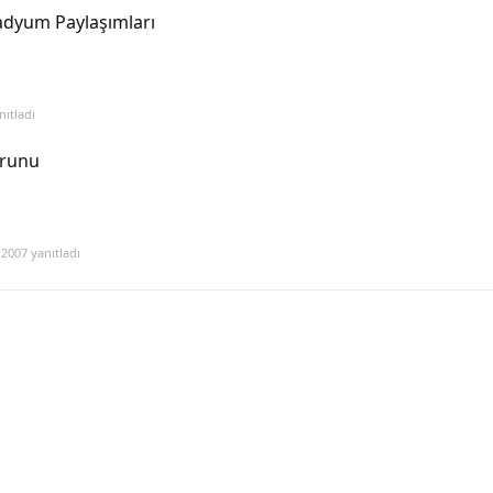
tadyum Paylaşımları
ıtladı
orunu
 2007
yanıtladı