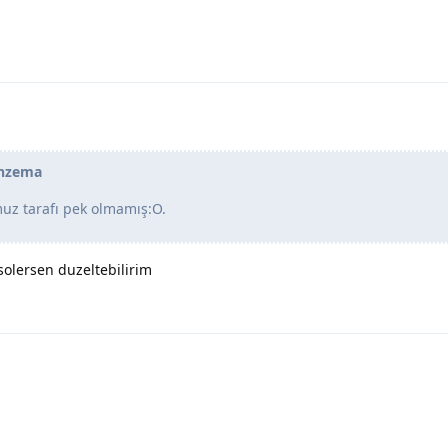
enzema
z tarafı pek olmamış:O.
solersen duzeltebilirim