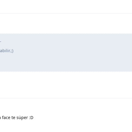
_
bilir.;)
face te süper :D