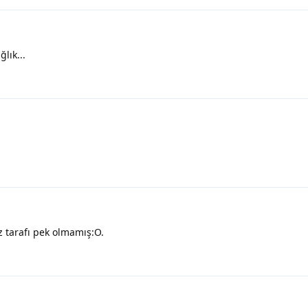
lık...
tarafı pek olmamış:O.