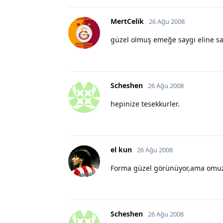
MertCelik
26 Ağu 2008
güzel olmuş emeğe saygı eline sağ
Scheshen
26 Ağu 2008
hepinize tesekkurler.
el kun
26 Ağu 2008
Forma güzel görünüyor,ama omuz 
Scheshen
26 Ağu 2008