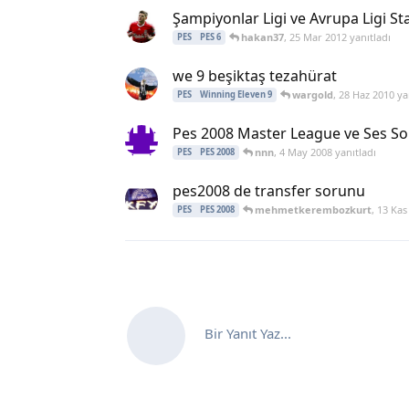
Şampiyonlar Ligi ve Avrupa Ligi S
hakan37
,
25 Mar 2012
yanıtladı
PES
PES 6
we 9 beşiktaş tezahürat
wargold
,
28 Haz 2010
yan
PES
Winning Eleven 9
Pes 2008 Master League ve Ses S
nnn
,
4 May 2008
yanıtladı
PES
PES 2008
pes2008 de transfer sorunu
mehmetkerembozkurt
,
13 Kas
PES
PES 2008
Bir Yanıt Yaz...