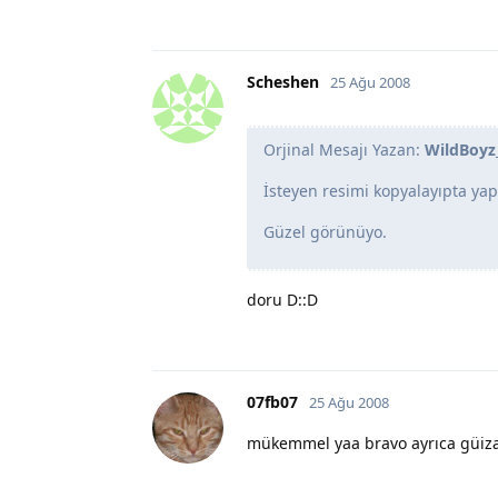
Scheshen
25 Ağu 2008
Orjinal Mesajı Yazan:
WildBoyz
İsteyen resimi kopyalayıpta yapa
Güzel görünüyo.
doru D::D
07fb07
25 Ağu 2008
mükemmel yaa bravo ayrıca güiza 