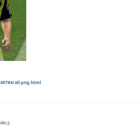
240784/all.png.html
ir.;)