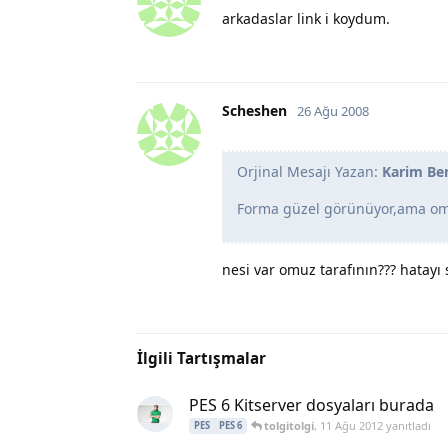
arkadaslar link i koydum.
Scheshen
26 Ağu 2008
Orjinal Mesajı Yazan:
Karim B
Forma güzel görünüyor,ama omu
nesi var omuz tarafının??? hatayı 
İlgili Tartışmalar
PES 6 Kitserver dosyaları burada
tolgitolgi
,
11 Ağu 2012
yanıtladı
PES
PES 6