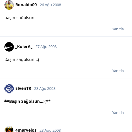
Ronaldo09
26 Ağu 2008
başın sağolsun
Yanıtla
_KolerA_
27 Ağu 2008
ßaşın sağolsun..:(
Yanıtla
ElvenTR
28 Ağu 2008
**
Başın Sağolsun...:(
**
Yanıtla
4marvelos
28 Ağu 2008