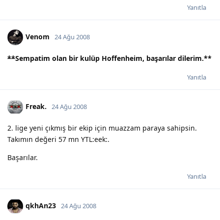
Yanıtla
Venom
24 Ağu 2008
**
Sempatim olan bir kulüp Hoffenheim, başarılar dilerim.
**
Yanıtla
Freak.
24 Ağu 2008
2. lige yeni çıkmış bir ekip için muazzam paraya sahipsin.
Takımın değeri 57 mn YTL:eek:.
Başarılar.
Yanıtla
qkhAn23
24 Ağu 2008