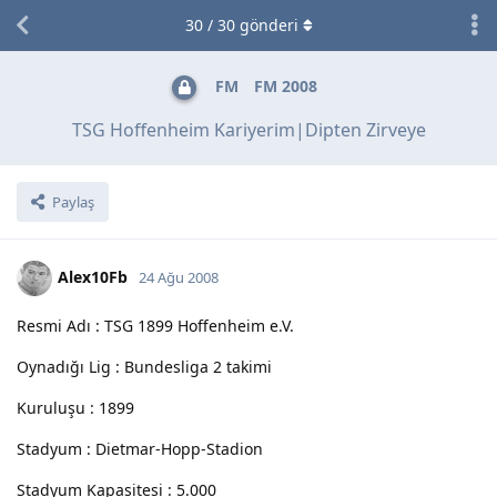
30
/
30
gönderi
FM
FM 2008
TSG Hoffenheim Kariyerim|Dipten Zirveye
Paylaş
Alex10Fb
24 Ağu 2008
Resmi Adı : TSG 1899 Hoffenheim e.V.
Oynadığı Lig : Bundesliga 2 takimi
Kuruluşu : 1899
Stadyum : Dietmar-Hopp-Stadion
Stadyum Kapasitesi : 5.000