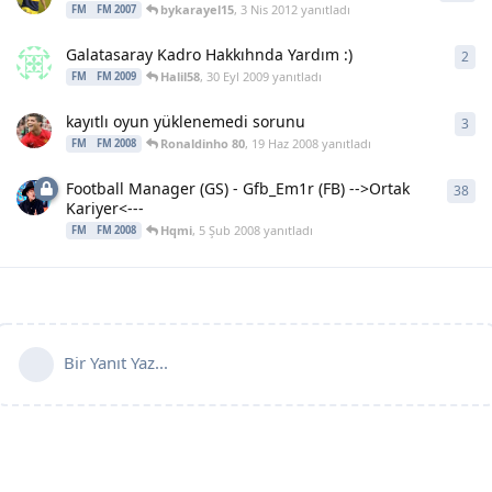
bykarayel15
,
3 Nis 2012
yanıtladı
FM
FM 2007
Galatasaray Kadro Hakkıhnda Yardım :)
2
2
ya
Halil58
,
30 Eyl 2009
yanıtladı
FM
FM 2009
kayıtlı oyun yüklenemedi sorunu
3
3
ya
Ronaldinho 80
,
19 Haz 2008
yanıtladı
FM
FM 2008
Football Manager (GS) - Gfb_Em1r (FB) -->Ortak
38
38
y
Kariyer<---
Hqmi
,
5 Şub 2008
yanıtladı
FM
FM 2008
Bir Yanıt Yaz...