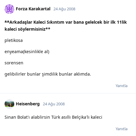
Forza Karakartal
24 Ağu 2008
**
Arkadaşlar Kaleci Sıkıntım var bana gelelcek bir ilk 11lik
kaleci söylermisiniz
**
pletikosa
enyeama(kesinlikle al)
sorensen
gelibilirler bunlar şimdilik bunlar aklımda.
Yanıtla
Heisenberg
24 Ağu 2008
Sinan Bolat'ı alablirsin Türk asıllı Belçika'lı kaleci
Yanıtla