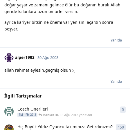
doğar yaşar ve zamanı gelınce ölür bu doğanın buralı Allah
geride kalanlara uzun ömürler versın.
ayrıca kariyer bitsin ne önemı var yenısını açarsın sonra
boşver.
Yanıtla
alper1993
30 Ağu 2008
allah rahmet eylesin.geçmiş olsun :(
Yanıtla
İlgili Tartışmalar
Coach Önerileri
5
5
ya
ManiaKTR
,
15 Ağu 2012
yanıtladı
FM
FM 2012
Hiç Büyük Yıldız Oyuncu takımınıza Getirdinizmi?
150
150