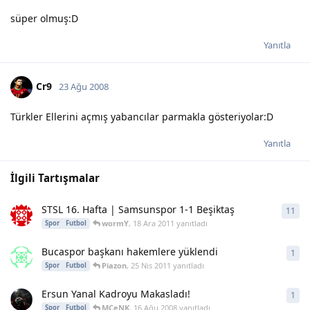
süper olmuş:D
Yanıtla
Cr9
23 Ağu 2008
Türkler Ellerini açmış yabancılar parmakla gösteriyolar:D
Yanıtla
İlgili Tartışmalar
STSL 16. Hafta | Samsunspor 1-1 Beşiktaş
11
11
y
wormY
,
18 Ara 2011
yanıtladı
Spor
Futbol
Bucaspor başkanı hakemlere yüklendi
1
1
ya
Piazon
,
25 Nis 2011
yanıtladı
Spor
Futbol
Ersun Yanal Kadroyu Makasladı!
1
1
ya
MCeNK
,
16 Ağu 2008
yanıtladı
Spor
Futbol