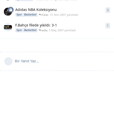
Adidas NBA Koleksiyonu
3
3
ya
Cesc
,
15 Tem 2007
yanıtladı
Spor
Basketbol
F.Bahçe filede yıkıldı: 3-1
1
1
ya
adu
,
5 May 2007
yanıtladı
Spor
Basketbol
Bir Yanıt Yaz...