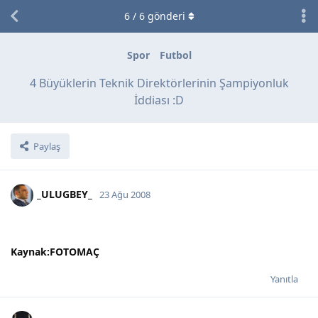
6
/
6
gönderi
Spor
Futbol
4 Büyüklerin Teknik Direktörlerinin Şampiyonluk
İddiası :D
Paylaş
_ULUGBEY_
23 Ağu 2008
Kaynak:FOTOMAÇ
Yanıtla