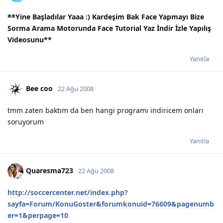
**
Yine Başladılar Yaaa :) Kardeşim Bak Face Yapmayı Bize
Sorma Arama Motorunda Face Tutorial Yaz İndir İzle Yapılış
Videosunu
**
Yanıtla
Bee coo
22 Ağu 2008
tmm zaten baktım da ben hangi programı indiricem onları
soruyorum
Yanıtla
Quaresma723
22 Ağu 2008
http://soccercenter.net/index.php?
sayfa=Forum/KonuGoster&forumkonuid=76609&pagenumb
er=1&perpage=10