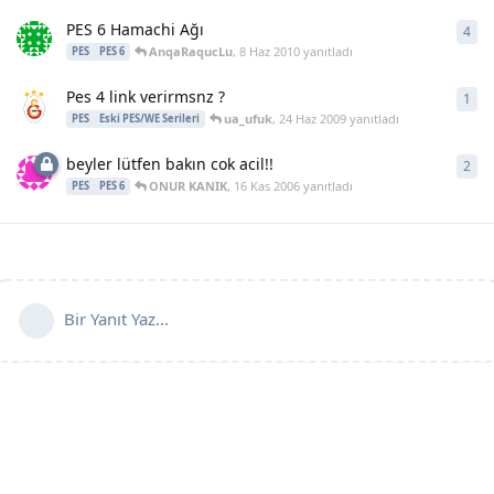
PES 6 Hamachi Ağı
4
4
ya
AnqaRaqucLu
,
8 Haz 2010
yanıtladı
PES
PES 6
Pes 4 link verirmsnz ?
1
1
ya
ua_ufuk
,
24 Haz 2009
yanıtladı
PES
Eski PES/WE Serileri
beyler lütfen bakın cok acil!!
2
2
ya
ONUR KANIK
,
16 Kas 2006
yanıtladı
PES
PES 6
Bir Yanıt Yaz...