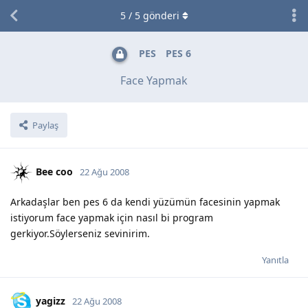
5
/
5
gönderi
PES
PES 6
Face Yapmak
Paylaş
Bee coo
22 Ağu 2008
Arkadaşlar ben pes 6 da kendi yüzümün facesinin yapmak
istiyorum face yapmak için nasıl bi program
gerkiyor.Söylerseniz sevinirim.
Yanıtla
yagizz
22 Ağu 2008