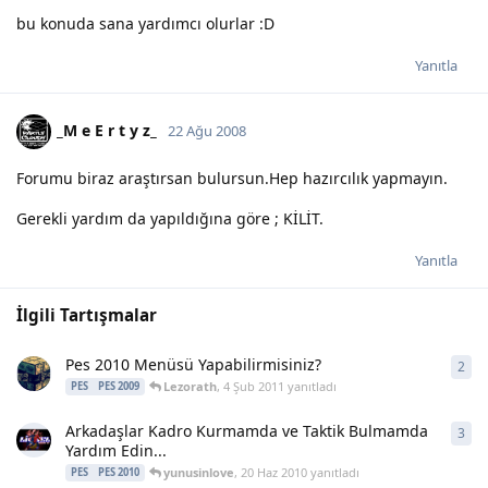
bu konuda sana yardımcı olurlar :D
Yanıtla
_M e E r t y z_
22 Ağu 2008
Forumu biraz araştırsan bulursun.Hep hazırcılık yapmayın.
Gerekli yardım da yapıldığına göre ; KİLİT.
Yanıtla
İlgili Tartışmalar
Pes 2010 Menüsü Yapabilirmisiniz?
2
2
ya
Lezorath
,
4 Şub 2011
yanıtladı
PES
PES 2009
Arkadaşlar Kadro Kurmamda ve Taktik Bulmamda
3
3
ya
Yardım Edin...
yunusinlove
,
20 Haz 2010
yanıtladı
PES
PES 2010