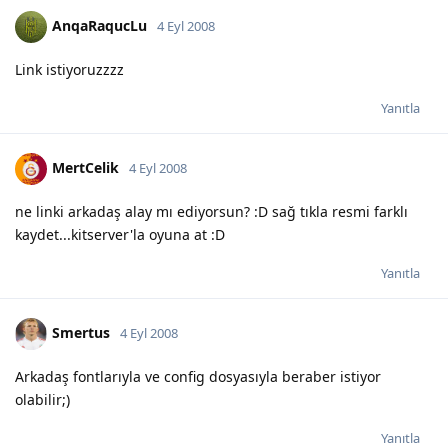
AnqaRaqucLu
4 Eyl 2008
Link istiyoruzzzz
Yanıtla
MertCelik
4 Eyl 2008
ne linki arkadaş alay mı ediyorsun? :D sağ tıkla resmi farklı
kaydet...kitserver'la oyuna at :D
Yanıtla
Smertus
4 Eyl 2008
Arkadaş fontlarıyla ve config dosyasıyla beraber istiyor
olabilir;)
Yanıtla