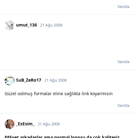
Yanıtla
umut_136
21 Ağu 2008
Yanıtla
SuB_ZeRo17
21 Ağu 2008
Güzel oolmuş formalar eline sağlıkta link koyarmısın
Yanıtla
_EsEsim_
21 Ağu 2008
**
Evet arkadaşlar ama normal logosu da çok kalitesiz