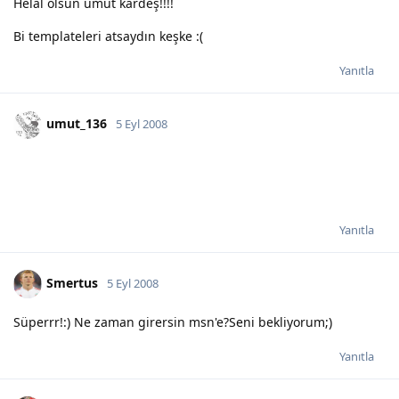
Helal olsun umut kardeş!!!!
Bi templateleri atsaydın keşke :(
Yanıtla
umut_136
5 Eyl 2008
Yanıtla
Smertus
5 Eyl 2008
Süperrr!:) Ne zaman girersin msn'e?Seni bekliyorum;)
Yanıtla