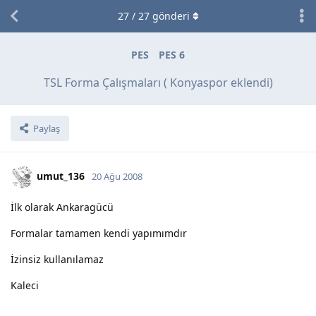
27
/
27
gönderi
PES
PES 6
TSL Forma Çalışmaları ( Konyaspor eklendi)
Paylaş
umut_136
20 Ağu 2008
İlk olarak Ankaragücü
Formalar tamamen kendi yapımımdır
İzinsiz kullanılamaz
Kaleci