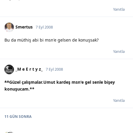
Yanıtla
Smertus
7 Eyl 2008
Bu da müthiş abi bi msn'e gelsen de konuşsak?
Yanıtla
_M e E r t y z_
7 Eyl 2008
**
Güzel çalışmalar.Umut kardeş msn'e gel senle bişey
konuşucam.
**
Yanıtla
11 GÜN
SONRA