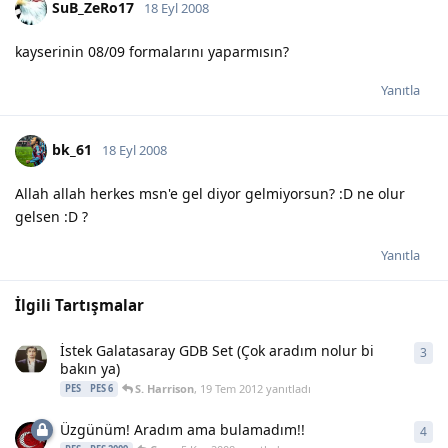
SuB_ZeRo17
18 Eyl 2008
kayserinin 08/09 formalarını yaparmısın?
Yanıtla
bk_61
18 Eyl 2008
Allah allah herkes msn'e gel diyor gelmiyorsun? :D ne olur
gelsen :D ?
Yanıtla
İlgili Tartışmalar
İstek Galatasaray GDB Set (Çok aradım nolur bi
3
3
ya
bakın ya)
S. Harrison
,
19 Tem 2012
yanıtladı
PES
PES 6
Üzgünüm! Aradım ama bulamadım!!
4
4
ya