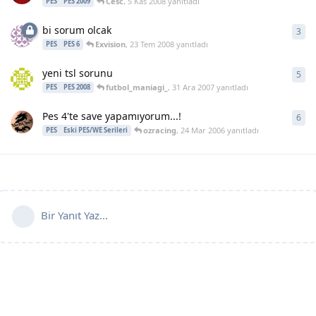
Cesc
,
5 Kas 2008
yanıtladı
PES
PES 2009
bi sorum olcak
3
3
ya
Exvision
,
23 Tem 2008
yanıtladı
PES
PES 6
yeni tsl sorunu
5
5
ya
futbol_maniagi_
,
31 Ara 2007
yanıtladı
PES
PES 2008
Pes 4'te save yapamıyorum...!
6
6
ya
ozracing
,
24 Mar 2006
yanıtladı
PES
Eski PES/WE Serileri
Bir Yanıt Yaz...