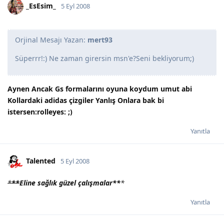
_EsEsim_
5 Eyl 2008
Orjinal Mesajı Yazan:
mert93
Süperrr!:) Ne zaman girersin msn'e?Seni bekliyorum;)
Aynen Ancak Gs formalarını oyuna koydum umut abi
Kollardaki adidas çizgiler Yanlış Onlara bak bi
istersen:rolleyes: ;)
Yanıtla
Talented
5 Eyl 2008
*
**
Eline sağlık güzel çalışmalar
**
*
Yanıtla