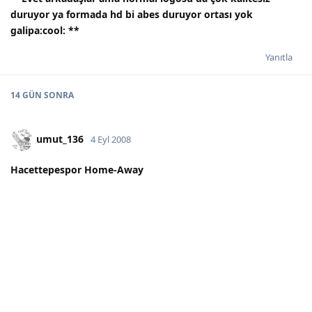
duruyor ya formada hd bi abes duruyor ortası yok
galipa:cool:
**
Yanıtla
14 GÜN
SONRA
umut_136
4 Eyl 2008
Hacettepespor Home-Away