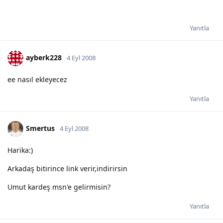
Yanıtla
ayberk228
4 Eyl 2008
ee nasıl ekleyecez
Yanıtla
Smertus
4 Eyl 2008
Harika:)
Arkadaş bitirince link verir,indirirsin
Umut kardeş msn'e gelirmisin?
Yanıtla