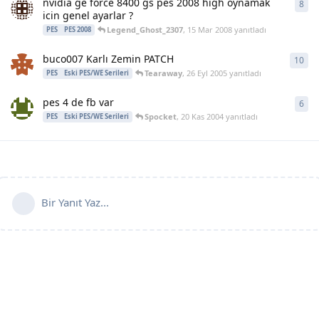
nvidia ge force 8400 gs pes 2008 high oynamak
8
8
ya
icin genel ayarlar ?
Legend_Ghost_2307
,
15 Mar 2008
yanıtladı
PES
PES 2008
buco007 Karlı Zemin PATCH
10
10
y
Tearaway
,
26 Eyl 2005
yanıtladı
PES
Eski PES/WE Serileri
pes 4 de fb var
6
6
ya
Spocket
,
20 Kas 2004
yanıtladı
PES
Eski PES/WE Serileri
Bir Yanıt Yaz...