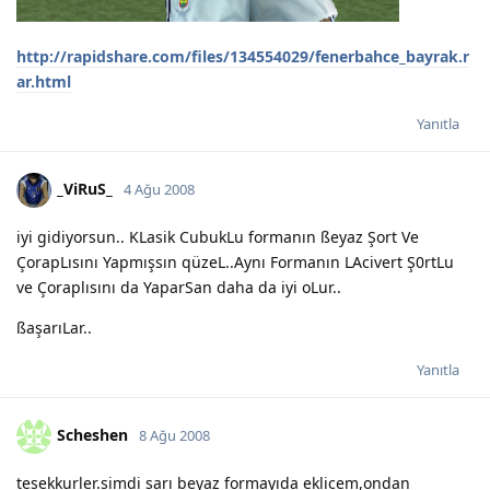
http://rapidshare.com/files/134554029/fenerbahce_bayrak.r
ar.html
Yanıtla
_ViRuS_
4 Ağu 2008
iyi gidiyorsun.. KLasik CubukLu formanın ßeyaz Şort Ve
ÇorapLısını Yapmışsın qüzeL..Aynı Formanın LAcivert Ş0rtLu
ve Çoraplısını da YaparSan daha da iyi oLur..
ßaşarıLar..
Yanıtla
Scheshen
8 Ağu 2008
tesekkurler.simdi sarı beyaz formayıda eklicem,ondan