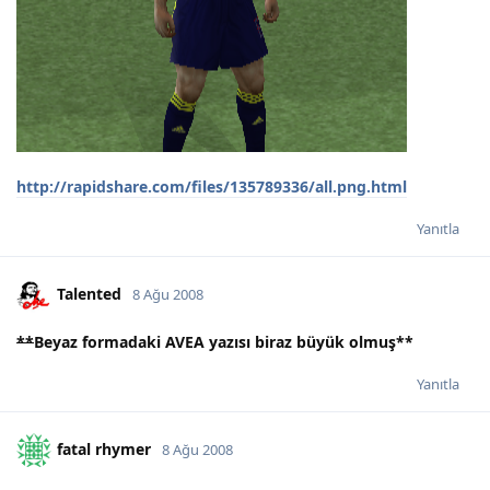
http://rapidshare.com/files/135789336/all.png.html
Yanıtla
Talented
8 Ağu 2008
**
Beyaz formadaki AVEA yazısı biraz büyük olmuş
**
Yanıtla
fatal rhymer
8 Ağu 2008