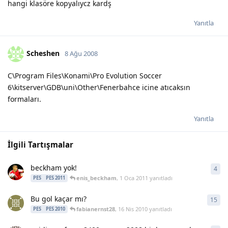
hangi klasöre kopyalıycz kardş
Yanıtla
Scheshen
8 Ağu 2008
C\Program Files\Konami\Pro Evolution Soccer
6\kitserver\GDB\uni\Other\Fenerbahce icine atıcaksın
formaları.
Yanıtla
İlgili Tartışmalar
beckham yok!
4
4
ya
enis_beckham
,
1 Oca 2011
yanıtladı
PES
PES 2011
Bu gol kaçar mı?
15
15
y
fabianernst28
,
16 Nis 2010
yanıtladı
PES
PES 2010