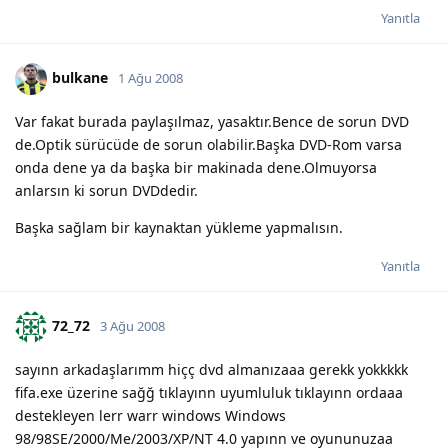
Yanıtla
bulkane
1 Ağu 2008
Var fakat burada paylaşılmaz, yasaktır.Bence de sorun DVD
de.Optik sürücüde de sorun olabilir.Başka DVD-Rom varsa
onda dene ya da başka bir makinada dene.Olmuyorsa
anlarsın ki sorun DVDdedir.
Başka sağlam bir kaynaktan yükleme yapmalısın.
Yanıtla
72_72
3 Ağu 2008
sayınn arkadaşlarımm hiçç dvd almanızaaa gerekk yokkkkk
fifa.exe üzerine sağğ tıklayınn uyumluluk tıklayınn ordaaa
destekleyen lerr warr windows Windows
98/98SE/2000/Me/2003/XP/NT 4.0 yapınn ve oyununuzaa