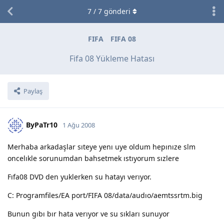
7
/
7
gönderi
FIFA
FIFA 08
Fifa 08 Yükleme Hatası
Paylaş
ByPaTr10
1 Ağu 2008
Merhaba arkadaşlar sıteye yenı uye oldum hepınıze slm
oncelıkle sorunumdan bahsetmek ıstıyorum sızlere
Fıfa08 DVD den yuklerken su hatayı verıyor.
C: Programfiles/EA port/FIFA 08/data/audıo/aemtssrtm.big
Bunun gıbı bır hata verıyor ve su sıkları sunuyor