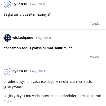
ByPaTr10
1 Ağu 2008
Başka turlu duzeltemezmıyız?
Yanıtla
wickedqame
1 Ağu 2008
**
daemon tooLs yoksa oLmaz sanırım..
**
Yanıtla
ByPaTr10
1 Ağu 2008
bırader dosya bın yada ıso degıl kı neden daemon tools
yukleyeyım?
Başka yok yok mu yada ınternetten ındırebılecegım bı sıte yok
mu ?