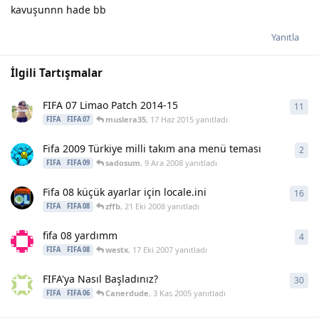
kavuşunnn hade bb
Yanıtla
İlgili Tartışmalar
FIFA 07 Limao Patch 2014-15
11
11
y
muslera35
,
17 Haz 2015
yanıtladı
FIFA
FIFA 07
Fifa 2009 Türkiye milli takım ana menü teması
2
2
ya
sadosum
,
9 Ara 2008
yanıtladı
FIFA
FIFA 09
Fifa 08 küçük ayarlar için locale.ini
16
16
y
zffb
,
21 Eki 2008
yanıtladı
FIFA
FIFA 08
fifa 08 yardımm
4
4
ya
westx
,
17 Eki 2007
yanıtladı
FIFA
FIFA 08
FIFA'ya Nasıl Başladınız?
30
30
y
Canerdude
,
3 Kas 2005
yanıtladı
FIFA
FIFA 06