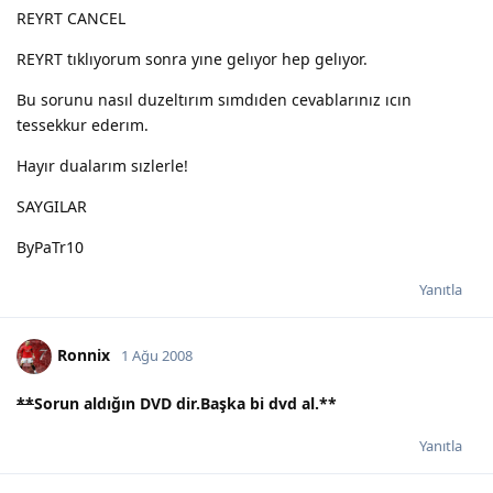
REYRT CANCEL
REYRT tıklıyorum sonra yıne gelıyor hep gelıyor.
Bu sorunu nasıl duzeltırım sımdıden cevablarınız ıcın
tessekkur ederım.
Hayır dualarım sızlerle!
SAYGILAR
ByPaTr10
Yanıtla
Ronnix
1 Ağu 2008
**
Sorun aldığın DVD dir.Başka bi dvd al.
**
Yanıtla