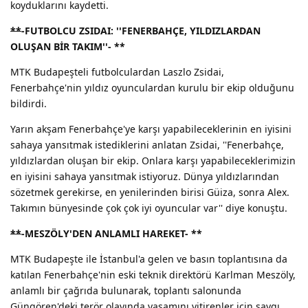
koyduklarını kaydetti.
**
-FUTBOLCU ZSIDAI: ''FENERBAHÇE, YILDIZLARDAN
OLUŞAN BİR TAKIM''-
**
MTK Budapeşteli futbolculardan Laszlo Zsidai,
Fenerbahçe'nin yıldız oyunculardan kurulu bir ekip olduğunu
bildirdi.
Yarın akşam Fenerbahçe'ye karşı yapabileceklerinin en iyisini
sahaya yansıtmak istediklerini anlatan Zsidai, ''Fenerbahçe,
yıldızlardan oluşan bir ekip. Onlara karşı yapabileceklerimizin
en iyisini sahaya yansıtmak istiyoruz. Dünya yıldızlarından
sözetmek gerekirse, en yenilerinden birisi Güiza, sonra Alex.
Takımın bünyesinde çok çok iyi oyuncular var'' diye konuştu.
**
-MESZÖLY'DEN ANLAMLI HAREKET-
**
MTK Budapeşte ile İstanbul'a gelen ve basın toplantısına da
katılan Fenerbahçe'nin eski teknik direktörü Karlman Meszöly,
anlamlı bir çağrıda bulunarak, toplantı salonunda
Güngören'deki terör olayında yaşamını yitirenler için saygı