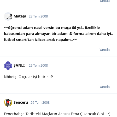
Yanıtla
MateJa
28 Tem 2008
**
öğrenci adam nasıl versin bu maça 66 ytl.. özellikle
babasından para almayan bir adam :D forma alırım daha iyi..
futbol smart'tan izlicez artık napalım..
**
Yanıtla
ŞANLI_
29 Tem 2008
Nöbetçi Okçular işi bitirir. :P
Yanıtla
Senceru
29 Tem 2008
Fenerbahçe Tarihteki Maçların Acısını Fena Çıkarıcak Gibi... :)