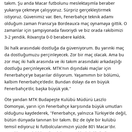
takım. Şu anda Macar futbolunu meslektaşımla beraber
yukarıya çekmeye çalışıyoruz. Sürpriz gerçekleştirmek
istiyoruz. Güvenimiz var. Ben, Fenerbahçe teknik adamı
olduğum zaman Fransa'ya Bordeaux'a maç oynamaya gittik. O
zamanlar için şampiyonada favoriydi ve biz orada rakibimizi
3-2 yendik. Rövanşta 0-0 berabere kaldık.
İki halk arasındaki dostluğa da güveniyorum. Bu yarınki maç
da dostluğumuzu perçinleyecek. Zor bir maç olacak. Ama bu
zor maç iki halk arasında ve iki takım arasındaki arkadaşlığı
dostluğu perçinleyecek. MTK'nın dışındaki maçlar için
Fenerbahçe'ye başarılar diliyorum. Yaşamımın bir bölümü,
kalbim Fenerbahçe'dedir. Bundan dolayı da en büyük
Fenerbahçe'dir, başka büyük yok.''
Öte yandan MTK Budapeşte Kulübü Müdürü Laszlo
Domonyai, yarın için Fenerbahçe karşısında büyük umutları
olduğunu kaydederek, ''Fenerbahçe, yalnızca Türkiye'de değil,
bütün dünyada tanınan bir takım. Biz de öyle bir kulübü
temsil ediyoruz ki futbolcularımızın yüzde 80'i Macar'dır.