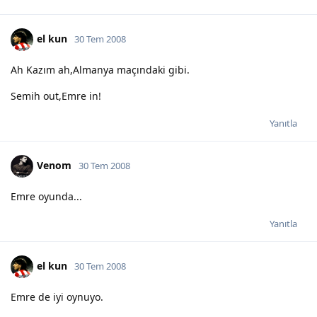
el kun
30 Tem 2008
Ah Kazım ah,Almanya maçındaki gibi.
Semih out,Emre in!
Yanıtla
Venom
30 Tem 2008
Emre oyunda...
Yanıtla
el kun
30 Tem 2008
Emre de iyi oynuyo.