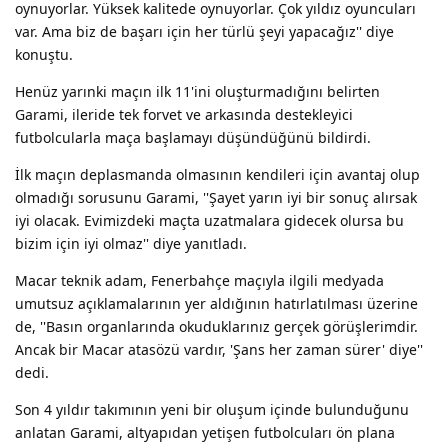
oynuyorlar. Yüksek kalitede oynuyorlar. Çok yıldız oyuncuları
var. Ama biz de başarı için her türlü şeyi yapacağız'' diye
konuştu.
Henüz yarınki maçın ilk 11'ini oluşturmadığını belirten
Garami, ileride tek forvet ve arkasında destekleyici
futbolcularla maça başlamayı düşündüğünü bildirdi.
İlk maçın deplasmanda olmasının kendileri için avantaj olup
olmadığı sorusunu Garami, ''Şayet yarın iyi bir sonuç alırsak
iyi olacak. Evimizdeki maçta uzatmalara gidecek olursa bu
bizim için iyi olmaz'' diye yanıtladı.
Macar teknik adam, Fenerbahçe maçıyla ilgili medyada
umutsuz açıklamalarının yer aldığının hatırlatılması üzerine
de, ''Basın organlarında okuduklarınız gerçek görüşlerimdir.
Ancak bir Macar atasözü vardır, 'Şans her zaman sürer' diye''
dedi.
Son 4 yıldır takımının yeni bir oluşum içinde bulunduğunu
anlatan Garami, altyapıdan yetişen futbolcuları ön plana