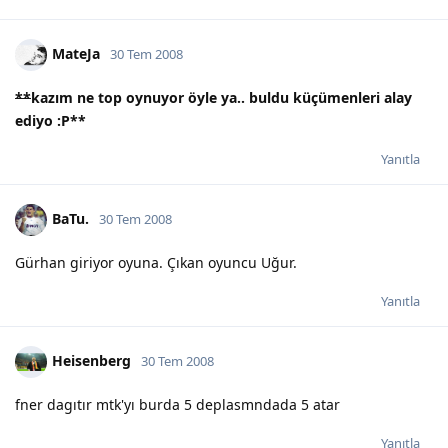
MateJa
30 Tem 2008
**
kazım ne top oynuyor öyle ya.. buldu küçümenleri alay
ediyo :P
**
Yanıtla
BaTu.
30 Tem 2008
Gürhan giriyor oyuna. Çıkan oyuncu Uğur.
Yanıtla
Heisenberg
30 Tem 2008
fner dagıtır mtk'yı burda 5 deplasmndada 5 atar
Yanıtla