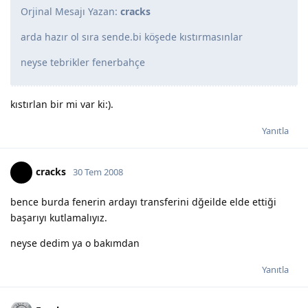
Orjinal Mesajı Yazan:
cracks
arda hazır ol sıra sende.bi köşede kıstırmasınlar
neyse tebrikler fenerbahçe
kıstırlan bir mi var ki:).
Yanıtla
cracks
30 Tem 2008
bence burda fenerin ardayı transferini dğeilde elde ettiği
başarıyı kutlamalıyız.
neyse dedim ya o bakımdan
Yanıtla