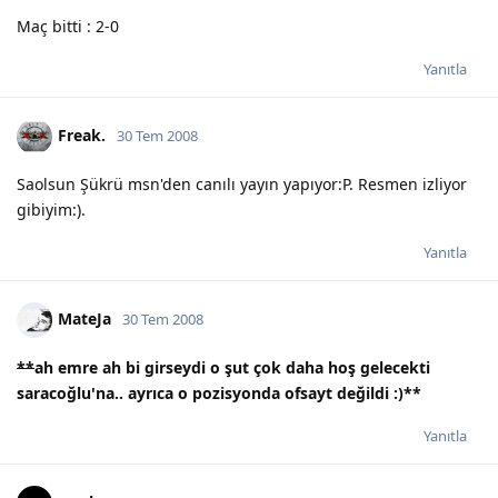
Maç bitti : 2-0
Yanıtla
Freak.
30 Tem 2008
Saolsun Şükrü msn'den canılı yayın yapıyor:P. Resmen izliyor
gibiyim:).
Yanıtla
MateJa
30 Tem 2008
**
ah emre ah bi girseydi o şut çok daha hoş gelecekti
saracoğlu'na.. ayrıca o pozisyonda ofsayt değildi :)
**
Yanıtla