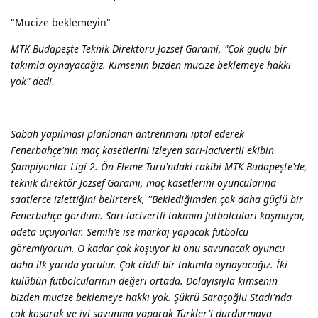
"Mucize beklemeyin"
MTK Budapeşte Teknik Direktörü Jozsef Garami, "Çok güçlü bir
takımla oynayacağız. Kimsenin bizden mucize beklemeye hakkı
yok" dedi.
Sabah yapılması planlanan antrenmanı iptal ederek
Fenerbahçe'nin maç kasetlerini izleyen sarı-lacivertli ekibin
Şampiyonlar Ligi 2. Ön Eleme Turu'ndaki rakibi MTK Budapeşte'de,
teknik direktör Jozsef Garami, maç kasetlerini oyuncularına
saatlerce izlettiğini belirterek, ''Beklediğimden çok daha güçlü bir
Fenerbahçe gördüm. Sarı-lacivertli takımın futbolcuları koşmuyor,
adeta uçuyorlar. Semih'e ise markaj yapacak futbolcu
göremiyorum. O kadar çok koşuyor ki onu savunacak oyuncu
daha ilk yarıda yorulur. Çok ciddi bir takımla oynayacağız. İki
kulübün futbolcularının değeri ortada. Dolayısıyla kimsenin
bizden mucize beklemeye hakkı yok. Şükrü Saraçoğlu Stadı'nda
çok koşarak ve iyi savunma yaparak Türkler'i durdurmaya