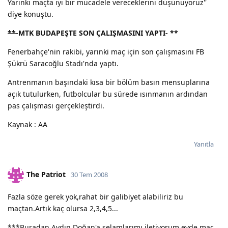
Yarınki maçta iyi bir mücadele vereceklerini düşünüyoruz''
diye konuştu.
**
-MTK BUDAPEŞTE SON ÇALIŞMASINI YAPTI-
**
Fenerbahçe'nin rakibi, yarınki maç için son çalışmasını FB
Şükrü Saracoğlu Stadı'nda yaptı.
Antrenmanın başındaki kısa bir bölüm basın mensuplarına
açık tutulurken, futbolcular bu sürede ısınmanın ardından
pas çalışması gerçekleştirdi.
Kaynak : AA
Yanıtla
The Patriot
30 Tem 2008
Fazla söze gerek yok,rahat bir galibiyet alabiliriz bu
maçtan.Artık kaç olursa 2,3,4,5...
***Buradan Aydın Doğan'a selamlarımı iletiyorum,evde maç