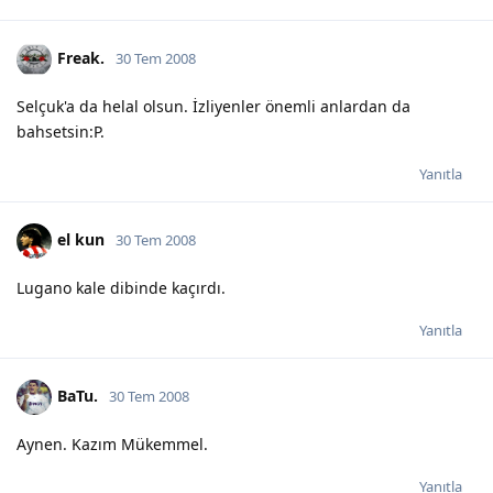
Freak.
30 Tem 2008
Selçuk'a da helal olsun. İzliyenler önemli anlardan da
bahsetsin:P.
Yanıtla
el kun
30 Tem 2008
Lugano kale dibinde kaçırdı.
Yanıtla
BaTu.
30 Tem 2008
Aynen. Kazım Mükemmel.
Yanıtla