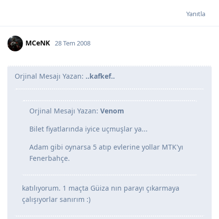
Yanıtla
MCeNK
28 Tem 2008
Orjinal Mesajı Yazan:
..kafkef..
Orjinal Mesajı Yazan:
Venom
Bilet fiyatlarında iyice uçmuşlar ya...
Adam gibi oynarsa 5 atıp evlerine yollar MTK'yı
Fenerbahçe.
katılıyorum. 1 maçta Güiza nın parayı çıkarmaya
çalışıyorlar sanırım :)