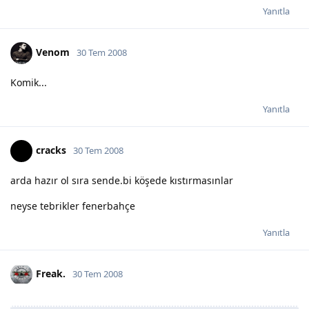
Yanıtla
Venom
30 Tem 2008
Komik...
Yanıtla
cracks
30 Tem 2008
arda hazır ol sıra sende.bi köşede kıstırmasınlar
neyse tebrikler fenerbahçe
Yanıtla
Freak.
30 Tem 2008