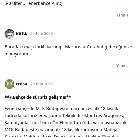
5-0 Biter... Fenerbahçe Alır :)
Yanıtla
BaTu.
29 Tem 2008
Buradaki maçı farklı kazanıp, Macaristan'a rahat gideceğimize
inanıyorum.
Yanıtla
crdsa
29 Tem 2008
**
F.Bahçe'de sürpriz gelişme!
**
Fenerbahçe'de MTK Budapeşte maçı öncesi ilk 18 kişilik
kadroda sürprizler yaşandı. Teknik direktör Luis Aragones,
Şampiyonlar Ligi İkinci Ön Eleme Turu'nda yarın oynanacak
MTK Budapeşte maçının ilk 18 kişilik kadrosuna Mateja
Kezman, Maldonado ve Deniz'i almadı. Shaktar Donetsk