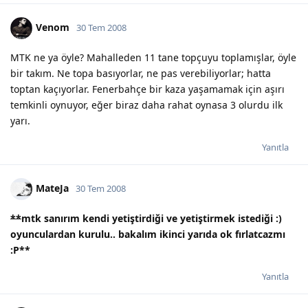
Venom
30 Tem 2008
MTK ne ya öyle? Mahalleden 11 tane topçuyu toplamışlar, öyle
bir takım. Ne topa basıyorlar, ne pas verebiliyorlar; hatta
toptan kaçıyorlar. Fenerbahçe bir kaza yaşamamak için aşırı
temkinli oynuyor, eğer biraz daha rahat oynasa 3 olurdu ilk
yarı.
Yanıtla
MateJa
30 Tem 2008
**
mtk sanırım kendi yetiştirdiği ve yetiştirmek istediği :)
oyunculardan kurulu.. bakalım ikinci yarıda ok fırlatcazmı
:P
**
Yanıtla