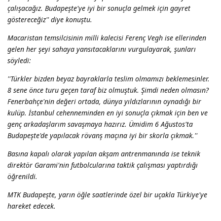
çalışacağız. Budapeşte'ye iyi bir sonuçla gelmek için gayret
göstereceğiz'' diye konuştu.
Macaristan temsilcisinin milli kalecisi Ferenç Vegh ise ellerinden
gelen her şeyi sahaya yansıtacaklarını vurgulayarak, şunları
söyledi:
''Türkler bizden beyaz bayraklarla teslim olmamızı beklemesinler.
8 sene önce turu geçen taraf biz olmuştuk. Şimdi neden olmasın?
Fenerbahçe'nin değeri ortada, dünya yıldızlarının oynadığı bir
kulüp. İstanbul cehenneminden en iyi sonuçla çıkmak için ben ve
genç arkadaşlarım savaşmaya hazırız. Ümidim 6 Ağustos'ta
Budapeşte'de yapılacak rövanş maçına iyi bir skorla çıkmak.''
Basına kapalı olarak yapılan akşam antrenmanında ise teknik
direktör Garami'nin futbolcularına taktik çalışması yaptırdığı
öğrenildi.
MTK Budapeşte, yarın öğle saatlerinde özel bir uçakla Türkiye'ye
hareket edecek.