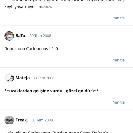
keyfi yaşatmıyor insana.
Yanıtla
BaTu.
30 Tem 2008
Robertooo Carlooooos ! 1-0
Yanıtla
MateJa
30 Tem 2008
**
uzaklardan gelişine vurdu.. güzel goldü :)
**
Yanıtla
Freak.
30 Tem 2008
Helal olsun Carlos'uma. Burdan bnde Sayın Doğan'a