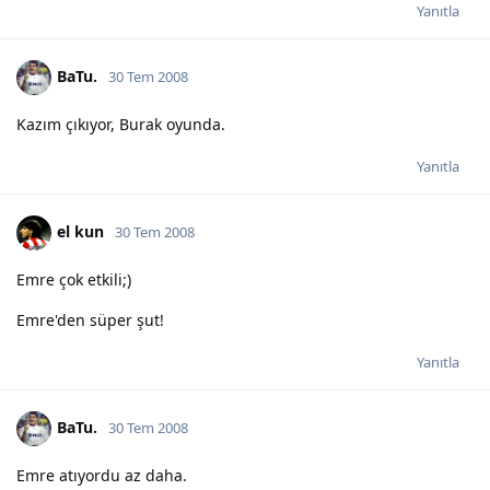
Yanıtla
BaTu.
30 Tem 2008
Kazım çıkıyor, Burak oyunda.
Yanıtla
el kun
30 Tem 2008
Emre çok etkili;)
Emre'den süper şut!
Yanıtla
BaTu.
30 Tem 2008
Emre atıyordu az daha.