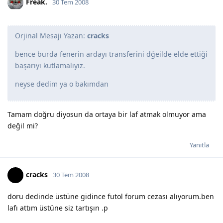
Freak.
30 Tem 2008
Orjinal Mesajı Yazan:
cracks
bence burda fenerin ardayı transferini dğeilde elde ettiği
başarıyı kutlamalıyız.
neyse dedim ya o bakımdan
Tamam doğru diyosun da ortaya bir laf atmak olmuyor ama
değil mi?
Yanıtla
cracks
30 Tem 2008
doru dedinde üstüne gidince futol forum cezası alıyorum.ben
lafı attım üstüne siz tartışın .p