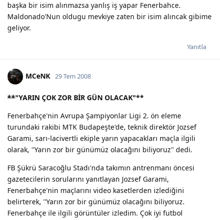
başka bir isim alınmazsa yanlış iş yapar Fenerbahce.
Maldonado'Nun oldugu mevkiye zaten bir isim alıncak gibime
geliyor.
Yanıtla
MCeNK
29 Tem 2008
**
"YARIN ÇOK ZOR BİR GÜN OLACAK"
**
Fenerbahçe'nin Avrupa Şampiyonlar Ligi 2. ön eleme
turundaki rakibi MTK Budapeşte'de, teknik direktör Jozsef
Garami, sarı-lacivertli ekiple yarın yapacakları maçla ilgili
olarak, ''Yarın zor bir günümüz olacağını biliyoruz'' dedi.
FB Şükrü Saracoğlu Stadı'nda takımın antrenmanı öncesi
gazetecilerin sorularını yanıtlayan Jozsef Garami,
Fenerbahçe'nin maçlarını video kasetlerden izlediğini
belirterek, ''Yarın zor bir günümüz olacağını biliyoruz.
Fenerbahçe ile ilgili görüntüler izledim. Çok iyi futbol