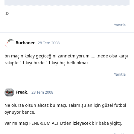
:D
Yanıtla
Burhaner
28 Tem 2008
bn maçın kolay geçiceğini zannetmiyorum.......nede olsa karşı
rakipte 11 kişi bizde 11 kişi hiç belli olmaz.......
Yanıtla
Freak.
28 Tem 2008
Ne olursa olsun alıcaz bu maçı. Takım şu an için güzel futbol
oynuyor bence.
Var mı maçı FENERIUM ALT D'den izleyecek bir baba yiğit:).