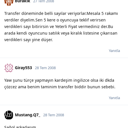
buraklk
27 Tem 2008
Transfer döneminde belli sayılar veriyorlar.Mesala 5 rakamı
verdiler diyelim.Sen 5 kere o oyuncuya teklif verirsen
verdikleri sayı bitirirsin ve Yeterli Fiyat vermediniz der.Bu
arada kendi oyuncunu satılık veya kiralık listesine çıkarısan
verdikleri sayı yine düşer.
Yanıtla
Giray553
28 Tem 2008
Yaw şunu türçe yapmayın kardeşim ingilizce olsa iki dkda
çözcez ama benim taminim transfer biddir bunun sebebi.
Yanıtla
Mustang.Q7_
28 Tem 2008
Sağol arkadaşım