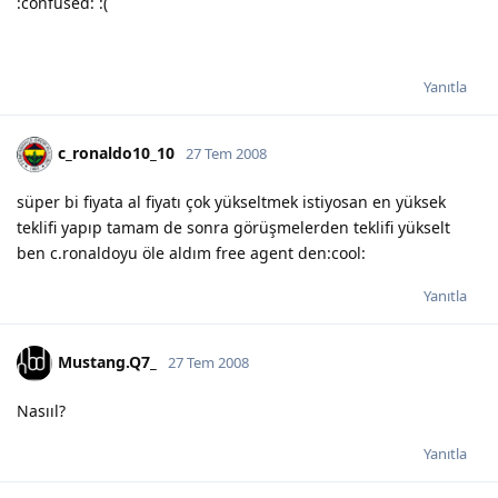
:confused: :(
Yanıtla
c_ronaldo10_10
27 Tem 2008
süper bi fiyata al fiyatı çok yükseltmek istiyosan en yüksek
teklifi yapıp tamam de sonra görüşmelerden teklifi yükselt
ben c.ronaldoyu öle aldım free agent den:cool:
Yanıtla
Mustang.Q7_
27 Tem 2008
Nasııl?
Yanıtla