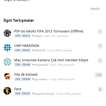
Yanıtla
İlgili Tartışmalar
PSP Go ödüllü FIFA 2012 Turnuvası! (Offline)
1
1
ya
Hqmi
,
4 Mar 2012
yanıtladı
FIFA
FIFA 12
CMP HAKKINDA
1
1
ya
DGULER
,
16 Kas 2009
yanıtladı
FIFA
FIFA 07
Maç Sırasında Kamera Çok Hızlı Hareket Ediyor
1
1
ya
burjuva92
,
19 Eki 2008
yanıtladı
FIFA
FIFA 09
Fifa 08 Komedi
114
114
gs.united
,
17 Ağu 2008
yanıtladı
FIFA
FIFA 08
Face
6
6
ya
kaptani deryal
,
10 Kas 2006
yanıtladı
FIFA
FIFA 07