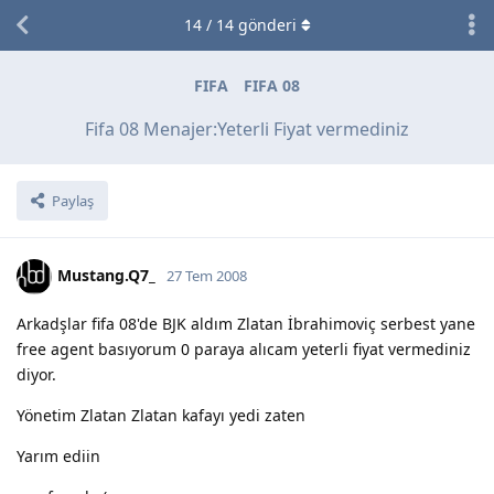
14
/
14
gönderi
FIFA
FIFA 08
Fifa 08 Menajer:Yeterli Fiyat vermediniz
Paylaş
Mustang.Q7_
27 Tem 2008
Arkadşlar fifa 08'de BJK aldım Zlatan İbrahimoviç serbest yane
free agent basıyorum 0 paraya alıcam yeterli fiyat vermediniz
diyor.
Yönetim Zlatan Zlatan kafayı yedi zaten
Yarım ediin