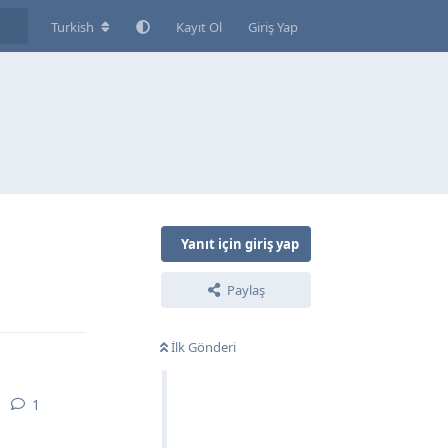
Turkish
Kayıt Ol
Giriş Yap
Yanıt için giriş yap
Paylaş
Yanıtla
İlk Gönderi
1
1
yanıt