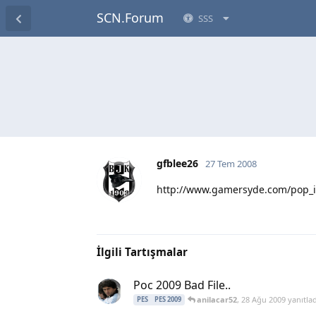
SCN.Forum
SSS
gfblee26
27 Tem 2008
http://www.gamersyde.com/pop
İlgili Tartışmalar
Poc 2009 Bad File..
anilacar52
,
28 Ağu 2009
yanıtlad
PES
PES 2009