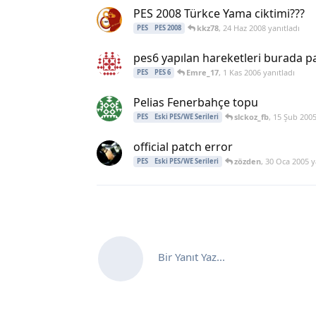
PES 2008 Türkce Yama ciktimi???
kkz78
,
24 Haz 2008
yanıtladı
PES
PES 2008
pes6 yapılan hareketleri burada pay
Emre_17
,
1 Kas 2006
yanıtladı
PES
PES 6
Pelias Fenerbahçe topu
slckoz_fb
,
15 Şub 200
PES
Eski PES/WE Serileri
official patch error
zözden
,
30 Oca 2005
y
PES
Eski PES/WE Serileri
Bir Yanıt Yaz...