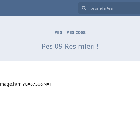
PES
PES 2008
Pes 09 Resimleri !
_image.html?G=8730&N=1
ı