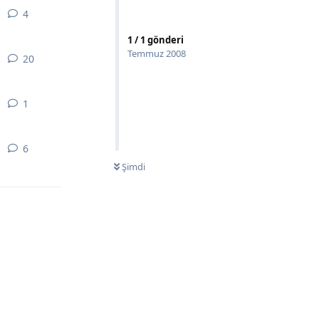
4
4
yanıt
1
/
1
gönderi
Temmuz 2008
20
20
yanıt
1
1
yanıt
6
6
yanıt
Şimdi