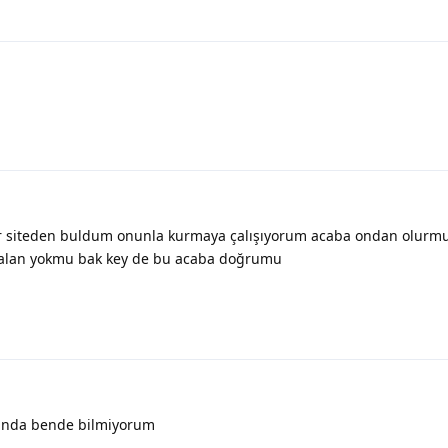
ir siteden buldum onunla kurmaya çalışıyorum acaba ondan olurm
falan yokmu bak key de bu acaba doğrumu
ında bende bilmiyorum