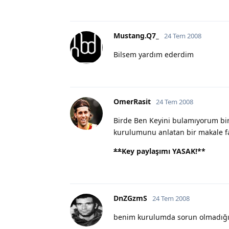
Mustang.Q7_
24 Tem 2008
Bilsem yardım ederdim
OmerRasit
24 Tem 2008
Birde Ben Keyini bulamıyorum b
kurulumunu anlatan bir makale 
**
Key paylaşımı YASAK!
**
DnZGzmS
24 Tem 2008
benim kurulumda sorun olmadığ