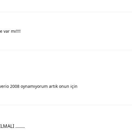
 var mı!!!!
 verio 2008 oynamıyorum artık onun için
ALI ........