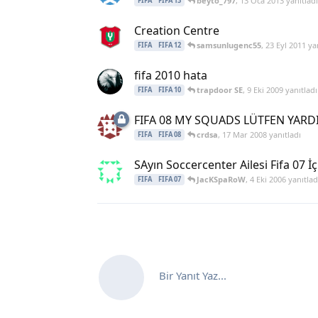
beyto_797
,
13 Oca 2013
yanıtladı
FIFA
FIFA 13
Creation Centre
samsunlugenc55
,
23 Eyl 2011
yan
FIFA
FIFA 12
fifa 2010 hata
trapdoor SE
,
9 Eki 2009
yanıtladı
FIFA
FIFA 10
FIFA 08 MY SQUADS LÜTFEN YARD
crdsa
,
17 Mar 2008
yanıtladı
FIFA
FIFA 08
SAyın Soccercenter Ailesi Fifa 07 
JacKSpaRoW
,
4 Eki 2006
yanıtlad
FIFA
FIFA 07
Bir Yanıt Yaz...