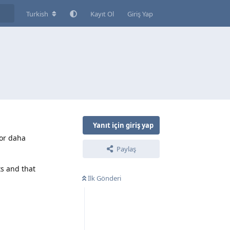
Turkish
Kayıt Ol
Giriş Yap
Yanıt için giriş yap
yor daha
Paylaş
ts and that
İlk Gönderi