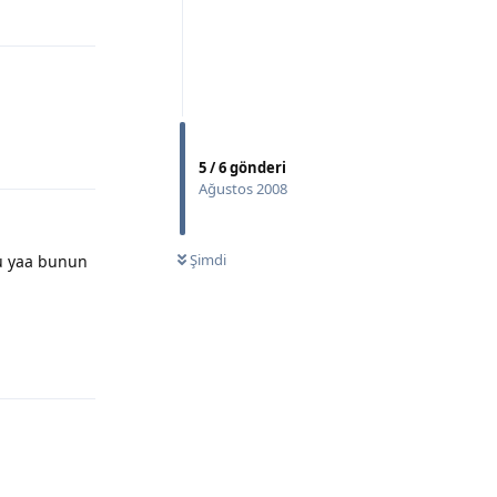
Yanıtla
Yanıtla
5
/
6
gönderi
Ağustos 2008
Şimdi
u yaa bunun
Yanıtla