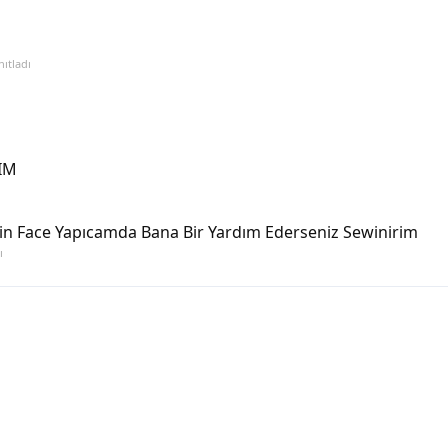
ıtladı
IM
İçin Face Yapıcamda Bana Bir Yardım Ederseniz Sewinirim
ı