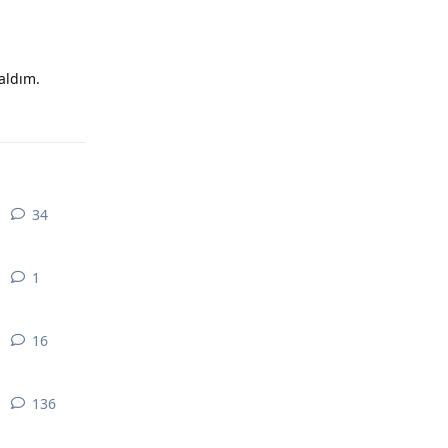
aldım.
Yanıtla
34
34
yanıt
1
1
yanıt
16
16
yanıt
136
136
yanıt