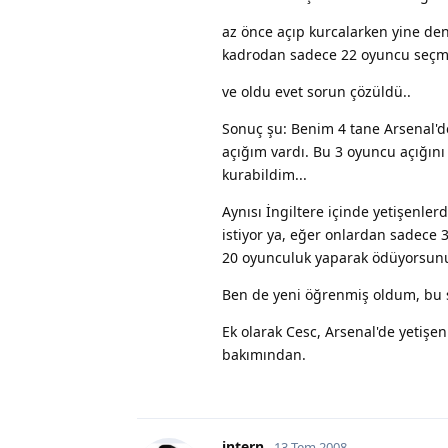
az önce açıp kurcalarken yine dene
kadrodan sadece 22 oyuncu seçmi
ve oldu evet sorun çözüldü..
Sonuç şu: Benim 4 tane Arsenal'd
açığım vardı. Bu 3 oyuncu açığını
kurabildim...
Aynısı İngiltere içinde yetişenle
istiyor ya, eğer onlardan sadece 3
20 oyunculuk yaparak ödüyorsunu
Ben de yeni öğrenmiş oldum, bu 
Ek olarak Cesc, Arsenal'de yetişe
bakımından.
intern
13 Tem 2008