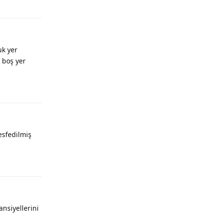
Yanıtla
uk yer
 boş yer
Yanıtla
esfedilmiş
Yanıtla
ansiyellerini