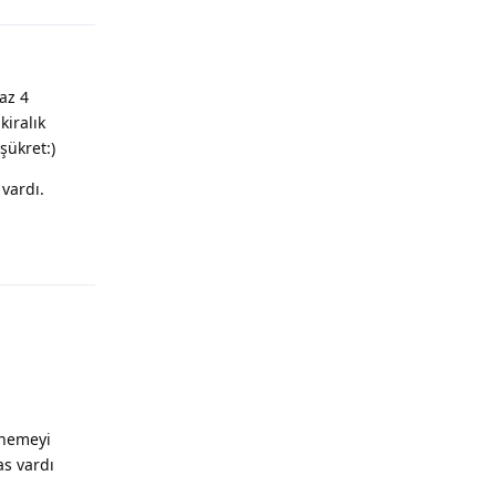
az 4
iralık
şükret:)
vardı.
Yanıtla
enemeyi
s vardı