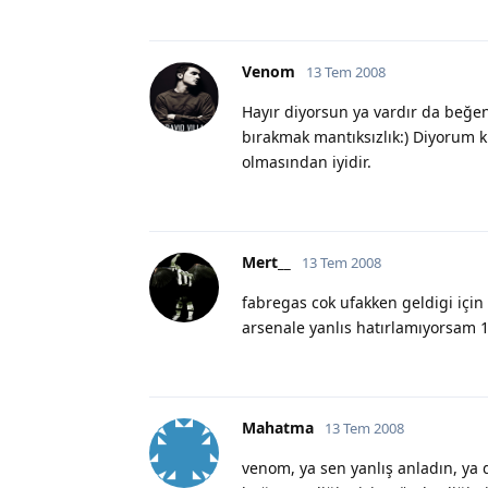
Venom
13 Tem 2008
Hayır diyorsun ya vardır da beğe
bırakmak mantıksızlık:) Diyorum k
olmasından iyidir.
Mert__
13 Tem 2008
fabregas cok ufakken geldigi için
arsenale yanlıs hatırlamıyorsam 1
Mahatma
13 Tem 2008
venom, ya sen yanlış anladın, ya d