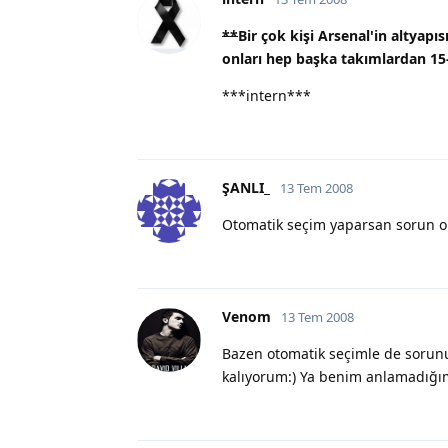
**
Bir çok kişi Arsenal'in altyapı
onları hep başka takımlardan 15-
***intern***
ŞANLI_
13 Tem 2008
Otomatik seçim yaparsan sorun or
Venom
13 Tem 2008
Bazen otomatik seçimle de soru
kalıyorum:) Ya benim anlamadığım