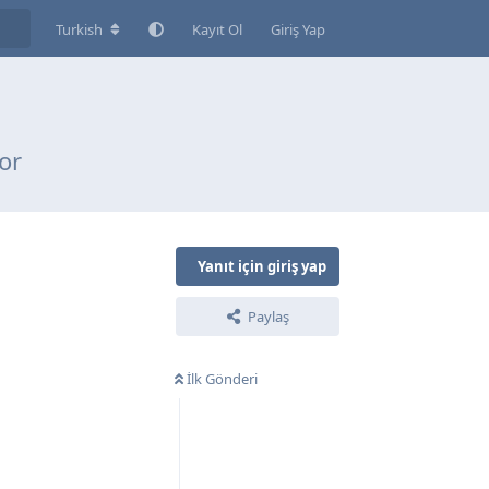
Turkish
Kayıt Ol
Giriş Yap
or
Yanıt için giriş yap
Paylaş
İlk Gönderi