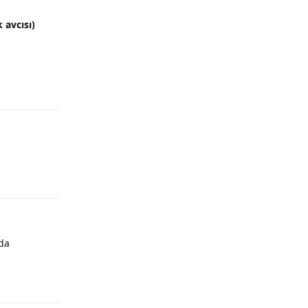
 avcısı)
Yanıtla
Yanıtla
da
Yanıtla