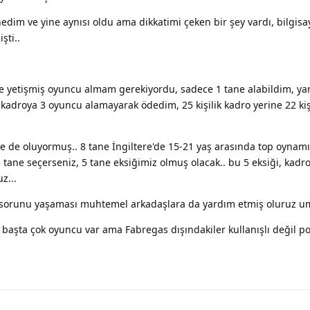
dim ve yine aynısı oldu ama dikkatimi çeken bir şey vardı, bilgisaya
şti..
e yetişmiş oyuncu almam gerekiyordu, sadece 1 tane alabildim, yan
 kadroya 3 oyuncu alamayarak ödedim, 25 kişilik kadro yerine 22 kiş
rde de oluyormuş.. 8 tane İngiltere'de 15-21 yaş arasında top oyna
 tane seçerseniz, 5 tane eksiğimiz olmuş olacak.. bu 5 eksiği, kadr
z...
sorunu yaşaması muhtemel arkadaşlara da yardım etmiş oluruz um
n başta çok oyuncu var ama Fabregas dışındakiler kullanışlı değil po