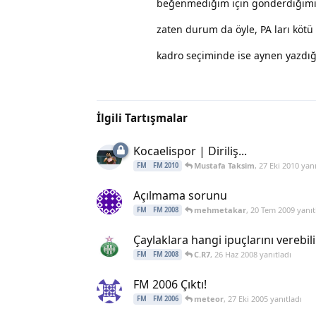
beğenmediğim için gönderdiğimi,
zaten durum da öyle, PA ları kötü 
kadro seçiminde ise aynen yazdığ
İlgili Tartışmalar
Kocaelispor | Diriliş...
Mustafa Taksim
,
27 Eki 2010
yanı
FM
FM 2010
Açılmama sorunu
mehmetakar
,
20 Tem 2009
yanıt
FM
FM 2008
Çaylaklara hangi ipuçlarını verebili
C.R7
,
26 Haz 2008
yanıtladı
FM
FM 2008
FM 2006 Çıktı!
meteor
,
27 Eki 2005
yanıtladı
FM
FM 2006