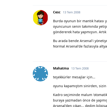
Cesc
13 Tem 2008
Burda oyunun bir mantık hatası yok
oyuncunun senin takımında yetişm
göndererek hata yapmışsın. Artık ü
Bu arada bende Arsenal'i yönetiy
Normal Arsenal'de fazlasıyla alty
Mahatma
13 Tem 2008
teşekkürler mesajlar için...
oyunu kapamıştım sinirden, sizin
Kadro seçiminde malum 'otomatik s
buraya yazmadan önce de yapmışt
Arsenal'den çıkan... dedim bilgis