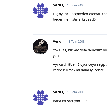
ŞANLI_
13 Tem 2008
Hiç oyuncu seçmeden otomatik seç
beğenmemiştir arkadaş :D
Venom
13 Tem 2008
Yok Ulaş, bir kaç defa denedim 
yani.
Ayrıca U18'den 3 oyuncuyu seçip 2
kadro kurmak mı daha iyi sence?
ŞANLI_
13 Tem 2008
Bana mı soruyon ? :D