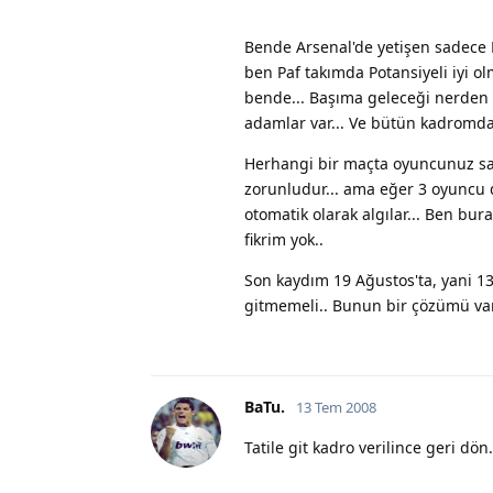
Bende Arsenal'de yetişen sadece 
ben Paf takımda Potansiyeli iyi o
bende... Başıma geleceği nerden b
adamlar var... Ve bütün kadromda
Herhangi bir maçta oyuncunuz sa
zorunludur... ama eğer 3 oyuncu d
otomatik olarak algılar... Ben b
fikrim yok..
Son kaydım 19 Ağustos'ta, yani 1
gitmemeli.. Bunun bir çözümü va
BaTu.
13 Tem 2008
Tatile git kadro verilince geri dön.