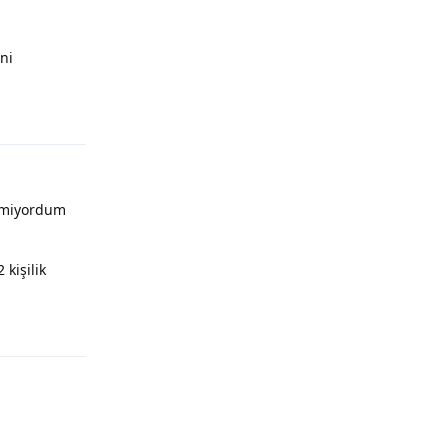
ni
Yanıtla
demiyordum
kişilik
Yanıtla