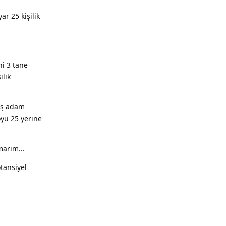
r 25 kişilik
i 3 tane
ilik
mış adam
oyu 25 yerine
arım...
tansiyel
Yanıtla