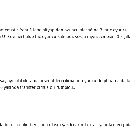
nmemiştir. Yani 3 tane altyapıdan oyuncu alacağına 3 tane oyuncul
i U18'de herhalde hiç oyuncu kalmadı, yoksa niye seçmesin. 3 kişilk
 sayılıyo olabilir ama arsenalden cıkma bir oyuncu degil barca da k
6 yasında transfer olmus bir futbolcu..
a ben... cunku ben sanli ulasin yazdıklarından, alt yapıdakileri pot