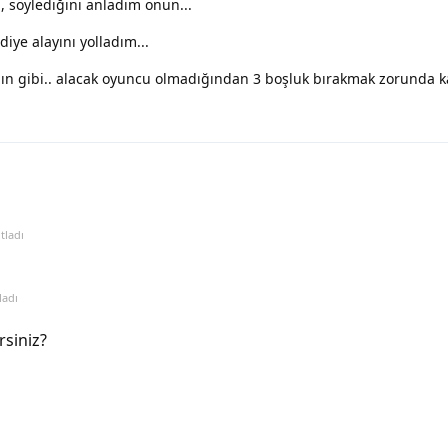
 söylediğini anladım onun...
diye alayını yolladım...
ın gibi.. alacak oyuncu olmadığından 3 boşluk bırakmak zorunda k
tladı
ladı
rsiniz?