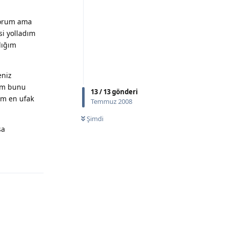
iyorum ama
si yolladım
dığım
eniz
tem bunu
13
/
13
gönderi
ım en ufak
Temmuz 2008
Şimdi
şa
Yanıtla
Yanıtla