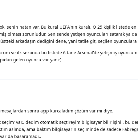
, senin hatan var. Bu kural UEFA'nın kuralı. O 25 kişilik listede en 
iş olması zorunludur. Sen sende yetişen oyuncuları satarak ya da k
stteki arkadaşın dediğini dene, yani tatile git, seçilen oyunculara 
orum ve ilk sezonda bu listede 6 tane Arsenal'de yetişmiş oyuncum 
apıdan gelen oyuncu var yani:)
 mesajlardan sonra açıp kurcaladım çözüm var mı diye..
eçim' var.. dedim otomatik seçtireyim bilgisayar bilir işini.. bu d
ım aslında, ama baktım bilgisayarın seçiminde de sadece Fabrega
ayar da başaramadı..