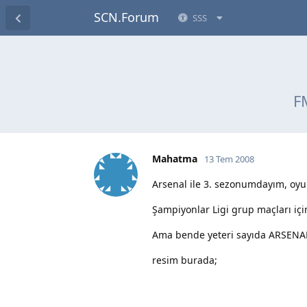
SCN.Forum
SSS
F
Mahatma
13 Tem 2008
Arsenal ile 3. sezonumdayım, oyu
Şampiyonlar Ligi grup maçları içi
Ama bende yeteri sayıda ARSENAL'
resim burada;