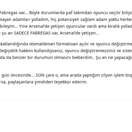
Fabregas var... Böyle durumlarda paf takımdan oyuncu seçilir bil
lmayan adamları yolladım, hiç potansiyeli sağlam adam yoktu herke
ileyim... Yine Arsenal'de yetişen oyuncular vardı ama kiralık yolla
 şu an SADECE FABREGAS var, Arsenal'de yetişen...
katlandığında otomatikman formatioan açılır ve oyuncu değiştirm
eğişiklik hakkını kullandıysanız, oyuncu değiştiremezsiniz ve sis
urada da benzer bir durumun olmasını beklerdim.. Şu an ne yapacağ
3 gün öncesinde... SON çare o, ama arada yaptığım zilyon işlem bo
rsa, paylaşanlara şimdiden teşekkür ederim.