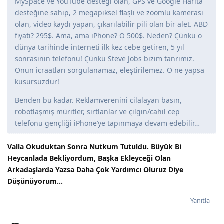
MySpace ve YouTube desteği olan, GPS ve Google Harita
desteğine sahip, 2 megapiksel flaşlı ve zoomlu kamerası
olan, video kaydı yapan, çıkarılabilir pili olan bir alet. ABD
fiyatı? 295$. Ama, ama iPhone? O 500$. Neden? Çünkü o
dünya tarihinde interneti ilk kez cebe getiren, 5 yıl
sonrasının telefonu! Çünkü Steve Jobs bizim tanrımız.
Onun icraatları sorgulanamaz, eleştirilemez. O ne yapsa
kusursuzdur!
Benden bu kadar. Reklamverenini cilalayan basın,
robotlaşmış müritler, sırtlanlar ve çılgın/cahil cep
telefonu gençliği iPhone’ye tapınmaya devam edebilir…
Valla Okuduktan Sonra Nutkum Tutuldu. Büyük Bi
Heycanlada Bekliyordum, Başka Ekleyceği Olan
Arkadaşlarda Yazsa Daha Çok Yardımcı Oluruz Diye
Düşünüyorum...
Yanıtla