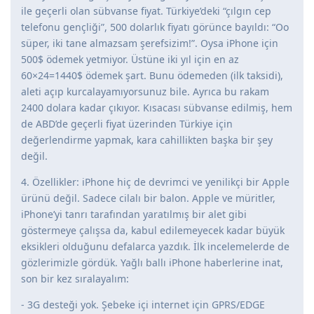
ile geçerli olan sübvanse fiyat. Türkiye’deki “çılgın cep
telefonu gençliği”, 500 dolarlık fiyatı görünce bayıldı: “Oo
süper, iki tane almazsam şerefsizim!”. Oysa iPhone için
500$ ödemek yetmiyor. Üstüne iki yıl için en az
60×24=1440$ ödemek şart. Bunu ödemeden (ilk taksidi),
aleti açıp kurcalayamıyorsunuz bile. Ayrıca bu rakam
2400 dolara kadar çıkıyor. Kısacası sübvanse edilmiş, hem
de ABD’de geçerli fiyat üzerinden Türkiye için
değerlendirme yapmak, kara cahillikten başka bir şey
değil.
4. Özellikler: iPhone hiç de devrimci ve yenilikçi bir Apple
ürünü değil. Sadece cilalı bir balon. Apple ve müritler,
iPhone’yi tanrı tarafından yaratılmış bir alet gibi
göstermeye çalışsa da, kabul edilemeyecek kadar büyük
eksikleri olduğunu defalarca yazdık. İlk incelemelerde de
gözlerimizle gördük. Yağlı ballı iPhone haberlerine inat,
son bir kez sıralayalım:
- 3G desteği yok. Şebeke içi internet için GPRS/EDGE