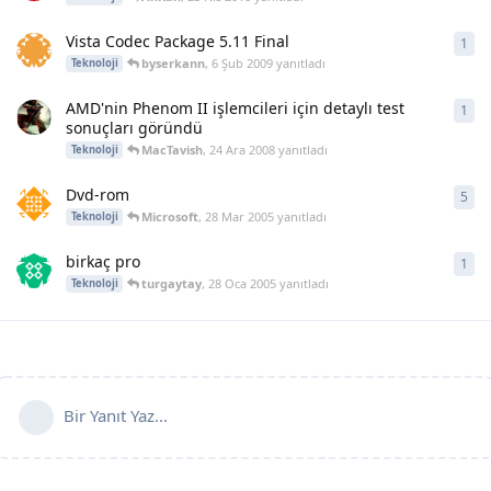
Vista Codec Package 5.11 Final
1
1
ya
byserkann
,
6 Şub 2009
yanıtladı
Teknoloji
AMD'nin Phenom II işlemcileri için detaylı test
1
1
ya
sonuçları göründü
MacTavish
,
24 Ara 2008
yanıtladı
Teknoloji
Dvd-rom
5
5
ya
Microsoft
,
28 Mar 2005
yanıtladı
Teknoloji
birkaç pro
1
1
ya
turgaytay
,
28 Oca 2005
yanıtladı
Teknoloji
Bir Yanıt Yaz...