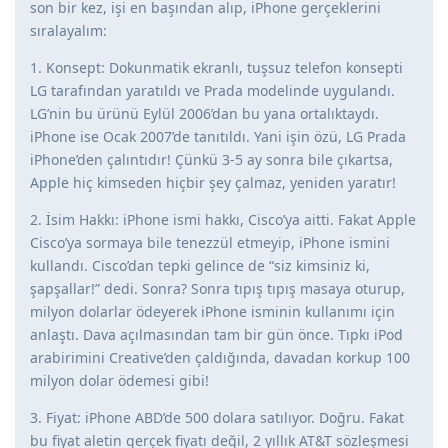
son bir kez, işi en başından alıp, iPhone gerçeklerini
sıralayalım:
1. Konsept: Dokunmatik ekranlı, tuşsuz telefon konsepti
LG tarafından yaratıldı ve Prada modelinde uygulandı.
LG’nin bu ürünü Eylül 2006’dan bu yana ortalıktaydı.
iPhone ise Ocak 2007’de tanıtıldı. Yani işin özü, LG Prada
iPhone’den çalıntıdır! Çünkü 3-5 ay sonra bile çıkartsa,
Apple hiç kimseden hiçbir şey çalmaz, yeniden yaratır!
2. İsim Hakkı: iPhone ismi hakkı, Cisco’ya aitti. Fakat Apple
Cisco’ya sormaya bile tenezzül etmeyip, iPhone ismini
kullandı. Cisco’dan tepki gelince de “siz kimsiniz ki,
şapşallar!” dedi. Sonra? Sonra tıpış tıpış masaya oturup,
milyon dolarlar ödeyerek iPhone isminin kullanımı için
anlaştı. Dava açılmasından tam bir gün önce. Tıpkı iPod
arabirimini Creative’den çaldığında, davadan korkup 100
milyon dolar ödemesi gibi!
3. Fiyat: iPhone ABD’de 500 dolara satılıyor. Doğru. Fakat
bu fiyat aletin gerçek fiyatı değil, 2 yıllık AT&T sözleşmesi