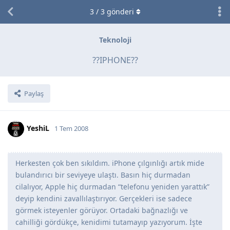
3
/
3
gönderi
Teknoloji
??IPHONE??
Paylaş
YeshiL
1 Tem 2008
Herkesten çok ben sıkıldım. iPhone çılgınlığı artık mide
bulandırıcı bir seviyeye ulaştı. Basın hiç durmadan
cilalıyor, Apple hiç durmadan “telefonu yeniden yarattık”
deyip kendini zavallılaştırıyor. Gerçekleri ise sadece
görmek isteyenler görüyor. Ortadaki bağnazlığı ve
cahilliği gördükçe, kenidimi tutamayıp yazıyorum. İşte