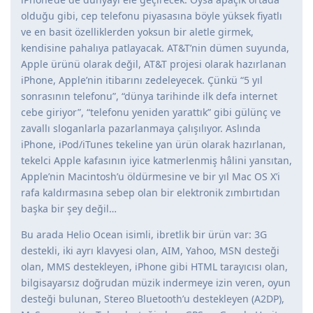
olduğu gibi, cep telefonu piyasasına böyle yüksek fiyatlı
ve en basit özelliklerden yoksun bir aletle girmek,
kendisine pahalıya patlayacak. AT&T’nin dümen suyunda,
Apple ürünü olarak değil, AT&T projesi olarak hazırlanan
iPhone, Apple’nin itibarını zedeleyecek. Çünkü “5 yıl
sonrasının telefonu”, “dünya tarihinde ilk defa internet
cebe giriyor”, “telefonu yeniden yarattık” gibi gülünç ve
zavallı sloganlarla pazarlanmaya çalışılıyor. Aslında
iPhone, iPod/iTunes tekeline yan ürün olarak hazırlanan,
tekelci Apple kafasının iyice katmerlenmiş hâlini yansıtan,
Apple’nin Macintosh’u öldürmesine ve bir yıl Mac OS X’i
rafa kaldırmasına sebep olan bir elektronik zımbırtıdan
başka bir şey değil…
Bu arada Helio Ocean isimli, ibretlik bir ürün var: 3G
destekli, iki ayrı klavyesi olan, AIM, Yahoo, MSN desteği
olan, MMS destekleyen, iPhone gibi HTML tarayıcısı olan,
bilgisayarsız doğrudan müzik indermeye izin veren, oyun
desteği bulunan, Stereo Bluetooth’u destekleyen (A2DP),