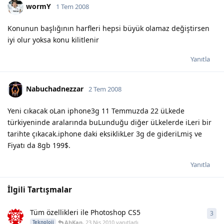
wormY
1 Tem 2008
Konunun başlığının harfleri hepsi büyük olamaz değiştirsen
iyi olur yoksa konu kilitlenir
Yanıtla
Nabuchadnezzar
2 Tem 2008
Yeni cıkacak oLan iphone3g 11 Temmuzda 22 üLkede
türkiyeninde aralarında buLunduğu diğer üLkelerde iLeri bir
tarihte çıkacak.iphone daki eksiklikLer 3g de gideriLmiş ve
Fiyatı da 8gb 199$.
Yanıtla
İlgili Tartışmalar
Tüm özellikleri ile Photoshop CS5
3
3
ya
AhKan
,
23 Nis 2010
yanıtladı
Teknoloji