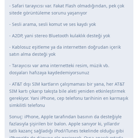
- Safari tarayıcısı var. Fakat Flash olmadığından, pek çok
sitede görüntüleme sorunu yaşanıyor
- Sesli arama, sesli komut ve ses kaydı yok
- A2DP, yani stereo Bluetooth kulaklık desteği yok
- Kablosuz eşitleme ya da internetten doğrudan içerik
satın alma desteği yok
- Tarayıcısı var ama internetteki resim, müzik vb.
dosyaları hafızaya kaydedemiyorsunuz
- AT&T dışı SIM kartların çalışmaması bir yana, her AT&T
SIM kartı çıkarıp takışta bile aleti yeniden etkinleştirmek
gerekiyor. Yani iPhone, cep telefonu tarihinin en karmaşık
simkilitli telefonu
Sonuç: iPhone, Apple tarafından basının da desteğiyle
fazlasıyla şişirilen bir balon. Apple sanıyor ki, yıllardır
tatlı kazanç sağladığı iPod/iTunes tekelinde olduğu gibi
iPhone’de de dünyayı ele geçirecek. Oysa apaçık ortada