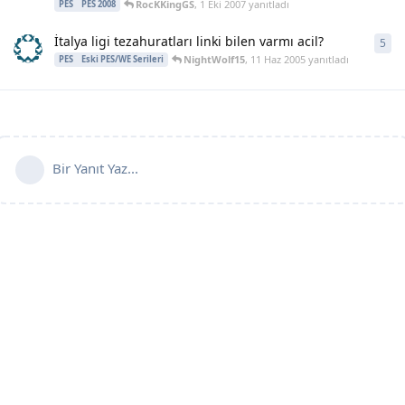
RocKKingGS
,
1 Eki 2007
yanıtladı
PES
PES 2008
İtalya ligi tezahuratları linki bilen varmı acil?
5
5
ya
NightWolf15
,
11 Haz 2005
yanıtladı
PES
Eski PES/WE Serileri
Bir Yanıt Yaz...