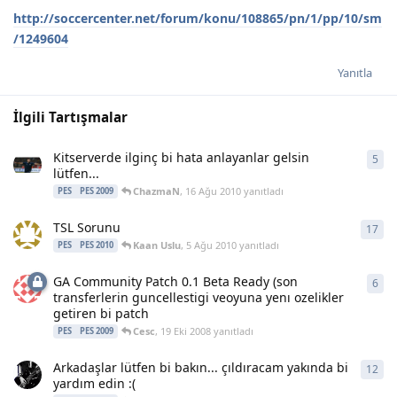
http://soccercenter.net/forum/konu/108865/pn/1/pp/10/sm
/1249604
Yanıtla
İlgili Tartışmalar
Kitserverde ilginç bi hata anlayanlar gelsin
5
5
ya
lütfen...
ChazmaN
,
16 Ağu 2010
yanıtladı
PES
PES 2009
TSL Sorunu
17
17
y
Kaan Uslu
,
5 Ağu 2010
yanıtladı
PES
PES 2010
GA Community Patch 0.1 Beta Ready (son
6
6
ya
transferlerin guncellestigi veoyuna yenı ozelikler
getiren bi patch
Cesc
,
19 Eki 2008
yanıtladı
PES
PES 2009
Arkadaşlar lütfen bi bakın... çıldıracam yakında bi
12
12
y
yardım edin :(