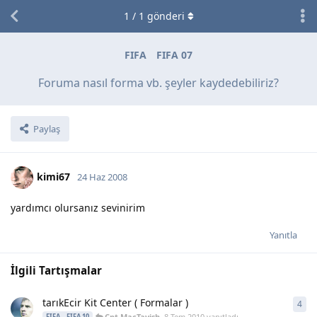
1
/
1
gönderi
FIFA
FIFA 07
Foruma nasıl forma vb. şeyler kaydedebiliriz?
Paylaş
kimi67
24 Haz 2008
yardımcı olursanız sevinirim
Yanıtla
İlgili Tartışmalar
tarıkEcir Kit Center ( Formalar )
4
4
ya
Cpt.MacTavish
,
8 Tem 2010
yanıtladı
FIFA
FIFA 10