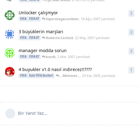
Unlocker çalışmyor
2
2
ya
hipermegacoolstar
,
18 Ağu 2007
yanıtladı
FIFA
FIFA 07
3 büyüklerin marşları
2
2
ya
Roberto.Carlos3
,
22 May 2007
yanıtladı
FIFA
FIFA 07
manager modda sorun
2
2
ya
kurdt
,
2 Mar 2007
yanıtladı
FIFA
FIFA 07
4 buyukler v1.0 nasıl indirecez!!????
1
1
ya
...Mehmet...
,
29 Kas 2005
yanıtladı
FIFA
Eski FIFA Serileri
Bir Yanıt Yaz...