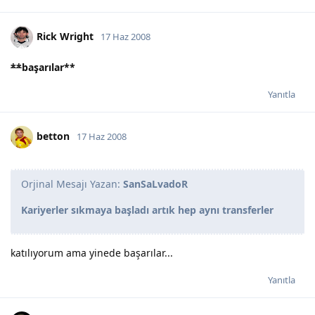
Rick Wright
17 Haz 2008
**
başarılar
**
Yanıtla
betton
17 Haz 2008
Orjinal Mesajı Yazan:
SanSaLvadoR
Kariyerler sıkmaya başladı artık hep aynı transferler
katılıyorum ama yinede başarılar...
Yanıtla