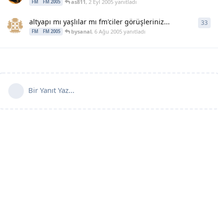
as811
,
2 Eyl 2005
yanıtladı
FM
FM 2005
altyapı mı yaşlılar mı fm'ciler görüşleriniz...
33
33
y
bysanal
,
6 Ağu 2005
yanıtladı
FM
FM 2005
Bir Yanıt Yaz...