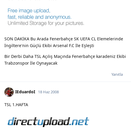
SON DAKİKA Bu Arada Fenerbahçe SK UEFA CL Elemelerinde
İngiltere'nin Güçlü Ekibi Arsenal F.C İle Eşleşti
Bir Derbi Daha TSL Açılış Maçında Fenerbahçe karadeniz Ekibi
Trabzonspor İle Oynayacak
Yanıtla
IEduardoI
18 Haz 2008
TSL 1.HAFTA