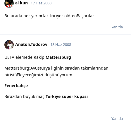
el kun
17 Haz 2008
Bu arada her yer ortak kariyer oldu:oBaşarılar
Yanıtla
Anatoli.Todorov
18 Haz 2008
UEFA elemede Rakip
Mattersburg
Mattersburg:Avusturya liginin sıradan takımlarından
birisi:)Eleyeceğimizi düşünüyorum
Fenerbahçe
Birazdan büyük maç
Türkiye süper kupası
Yanıtla