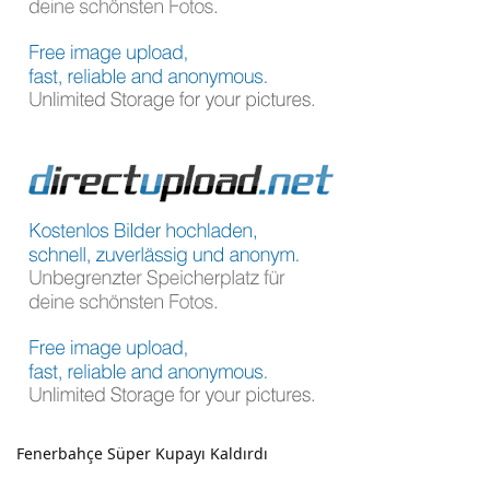
Fenerbahçe Süper Kupayı Kaldırdı