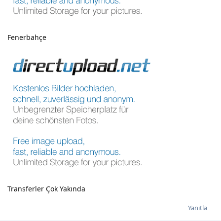
Fenerbahçe
Transferler Çok Yakında
Yanıtla