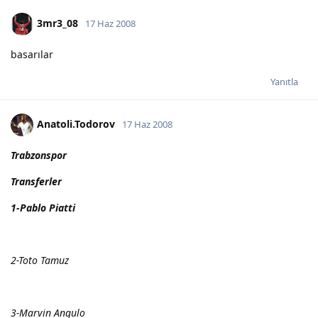
3mr3_08
17 Haz 2008
basarılar
Yanıtla
Anatoli.Todorov
17 Haz 2008
Trabzonspor
Transferler
1-Pablo Piatti
2-Toto Tamuz
3-Marvin Angulo