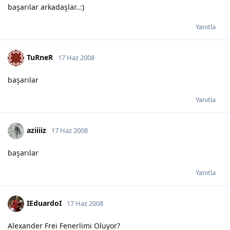
başarılar arkadaşlar..:)
Yanıtla
TuRneR
17 Haz 2008
başarılar
Yanıtla
aziiiiz
17 Haz 2008
başarılar
Yanıtla
IEduardoI
17 Haz 2008
Alexander Frei Fenerlimi Oluyor?