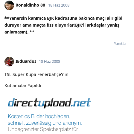
Ronaldinho 80
18 Haz 2008
**
Yenersin kanımca BJK kadrosuna bakınca maçı alır gibi
duruyor ama maçta fıss oluyorlar(BJK'li arkdaşlar yanlış
anlamasın)..
**
Yanıtla
IEduardoI
18 Haz 2008
TSL Süper Kupa Fenerbahçe'nin
Kutlamalar Yapıldı