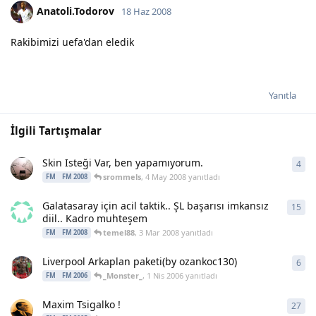
Anatoli.Todorov
18 Haz 2008
Rakibimizi uefa'dan eledik
Yanıtla
İlgili Tartışmalar
Skin Isteği Var, ben yapamıyorum.
4
4
ya
srommels
,
4 May 2008
yanıtladı
FM
FM 2008
Galatasaray için acil taktik.. ŞL başarısı imkansız
15
15
y
diil.. Kadro muhteşem
temel88
,
3 Mar 2008
yanıtladı
FM
FM 2008
Liverpool Arkaplan paketi(by ozankoc130)
6
6
ya
_Monster_
,
1 Nis 2006
yanıtladı
FM
FM 2006
Maxim Tsigalko !
27
27
y