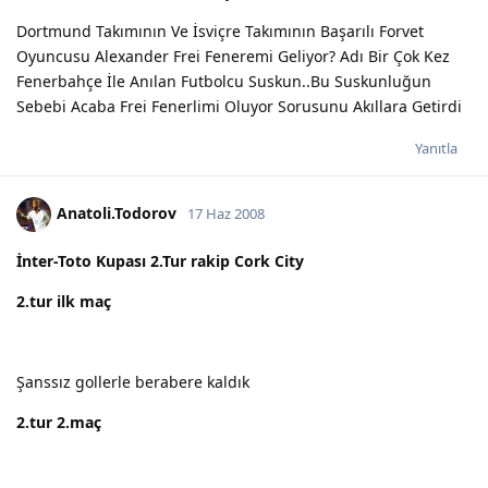
Dortmund Takımının Ve İsviçre Takımının Başarılı Forvet
Oyuncusu Alexander Frei Feneremi Geliyor? Adı Bir Çok Kez
Fenerbahçe İle Anılan Futbolcu Suskun..Bu Suskunluğun
Sebebi Acaba Frei Fenerlimi Oluyor Sorusunu Akıllara Getirdi
Yanıtla
Anatoli.Todorov
17 Haz 2008
İnter-Toto Kupası 2.Tur rakip Cork City
2.tur ilk maç
Şanssız gollerle berabere kaldık
2.tur 2.maç